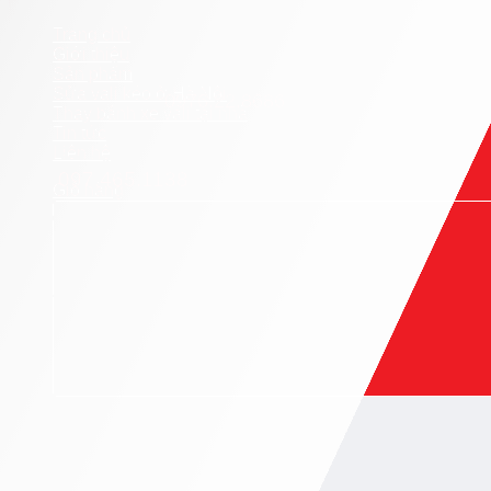
Trang chủ
Giới thiệu
Sản phẩm
Sửa vali kéo ở Hà Nội
0976.22.8686
Tư vấn kỹ thuật
Thay bánh xe vali tại nhà
Tin tức
Liên hệ
Bán buôn phụ kiện
097.465.1138
Giỏ hàng
Giỏ hàng
Chưa có sản phẩm trong giỏ hàng.
Quay trở lại cửa hàng