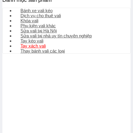
Danh mục sản phẩm
Bánh xe vali kéo
Dịch vụ cho thuê vali
Khóa vali
Phụ kiện vali khác
Sửa vali tại Hà Nội
Sửa vali tại nhà uy tín chuyên nghiệp
Tay kéo vali
Tay xách vali
Thay bánh vali các loại