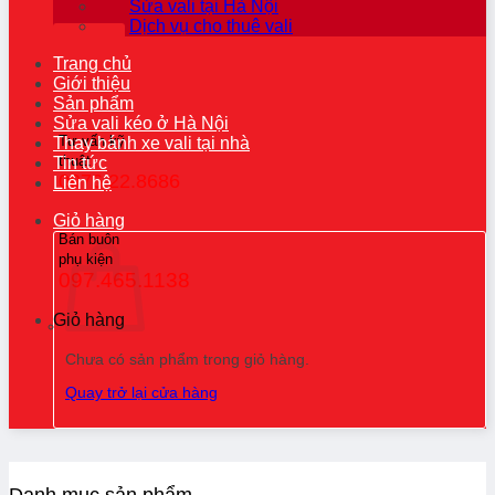
Sửa vali tại Hà Nội
Dịch vụ cho thuê vali
Trang chủ
Giới thiệu
Sản phẩm
Sửa vali kéo ở Hà Nội
Tư vấn kỹ
Thay bánh xe vali tại nhà
thuật
Tin tức
0976.22.8686
Liên hệ
Giỏ hàng
Bán buôn
phụ kiện
097.465.1138
Giỏ hàng
Chưa có sản phẩm trong giỏ hàng.
Quay trở lại cửa hàng