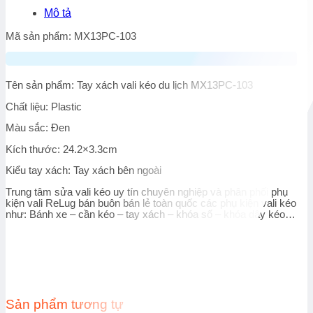
Mô tả
Mã sản phẩm: MX13PC-103
Tên sản phẩm: Tay xách vali kéo du lịch MX13PC-103
Chất liệu:
Plastic
Màu sắc: Đen
Kích thước: 24.2×3.3cm
Kiểu tay xách: Tay xách bên ngoài
Trung tâm sửa vali kéo uy tín chuyên nghiệp và phân phối phụ
kiện vali ReLug bán buôn bán lẻ toàn quốc các phụ kiện vali kéo
như: Bánh xe – cần kéo – tay xách – khóa số – khóa dây kéo…
Sản phẩm tương tự