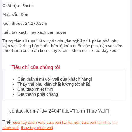
Chất liệu:
Plastic
Màu sắc: Đen
Kích thước: 24.2×3.3cm
Kiểu tay xách: Tay xách bên ngoài
Trung tâm sửa vali kéo uy tín chuyên nghiệp và phân phối phụ
kiện vali ReLug bán buôn bán lẻ toàn quốc các phụ kiện vali kéo
như: Bánh xe – cần kéo – tay xách – khóa số – khóa dây kéo…
Tiêu chí của chúng tôi
Cẩn thận tỉ mỉ với vali của khách hàng!
Thay thế phụ kiện chất lượng tốt nhất!
Chu đáo nhiệt tình!
Giá thành phải chăng
[contact-form-7 id="2404" title="Form Thuê Vali"]
Thẻ:
,
,
,
sửa tay xách vali
sửa vali tại hà nội
sửa vali tại nhà
tay
,
xách vali
thay tay xách vali