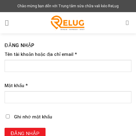
Chuyển
Chào mừng bạn đến với Trung tâm sửa chữa vali kéo ReLug
đến
nội
dung
ĐĂNG NHẬP
Tên tài khoản hoặc địa chỉ email
*
Mật khẩu
*
Ghi nhớ mật khẩu
ĐĂNG NHẬP