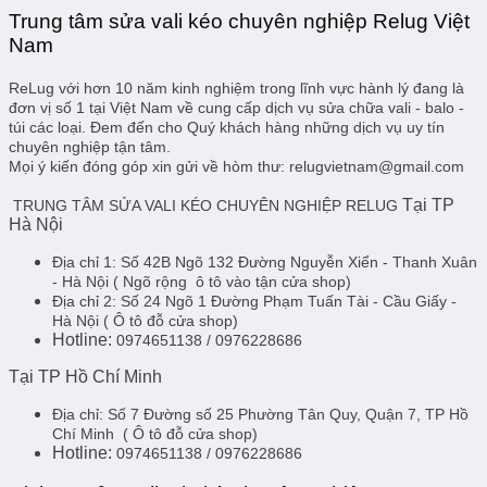
Trung tâm sửa vali kéo chuyên nghiệp Relug Việt
Nam
ReLug với hơn 10 năm kinh nghiệm trong lĩnh vực hành lý đang là
đơn vị số 1 tại Việt Nam về cung cấp dịch vụ sửa chữa vali - balo -
túi các loại. Đem đến cho Quý khách hàng những dịch vụ uy tín
chuyên nghiệp tận tâm.
Mọi ý kiến đóng góp xin gửi về hòm thư: relugvietnam@gmail.com
Tại TP
TRUNG TÂM SỬA VALI KÉO CHUYÊN NGHIỆP RELUG
Hà Nội
Địa chỉ 1:
Số 42B Ngõ 132 Đường Nguyễn Xiển - Thanh Xuân
- Hà Nội
( Ngõ rộng ô tô vào tận cửa shop)
Địa chỉ 2:
Số 24 Ngõ 1 Đường Phạm Tuấn Tài - Cầu Giấy -
Hà Nội
( Ô tô đỗ cửa shop)
Hotline:
0974651138 / 0976228686
Tại TP Hồ Chí Minh
Địa chỉ:
Số 7 Đường số 25 Phường Tân Quy, Quận 7, TP Hồ
Chí Minh
( Ô tô đỗ cửa shop)
Hotline:
0974651138 / 0976228686