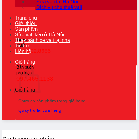
Sửa vali tại Hà Nội
Dịch vụ cho thuê vali
Trang chủ
Giới thiệu
Sản phẩm
Sửa vali kéo ở Hà Nội
Tư vấn kỹ
Thay bánh xe vali tại nhà
thuật
Tin tức
0976.22.8686
Liên hệ
Giỏ hàng
Bán buôn
phụ kiện
097.465.1138
Giỏ hàng
Chưa có sản phẩm trong giỏ hàng.
Quay trở lại cửa hàng