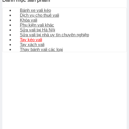
Danh mục sản phẩm
Bánh xe vali kéo
Dịch vụ cho thuê vali
Khóa vali
Phụ kiện vali khác
Sửa vali tại Hà Nội
Sửa vali tại nhà uy tín chuyên nghiệp
Tay kéo vali
Tay xách vali
Thay bánh vali các loại