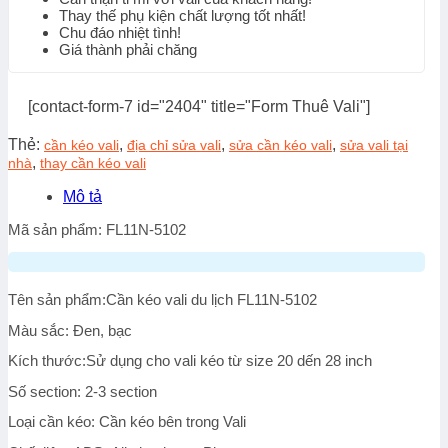
Thay thế phụ kiện chất lượng tốt nhất!
Chu đáo nhiệt tình!
Giá thành phải chăng
[contact-form-7 id="2404" title="Form Thuê Vali"]
Thẻ:
,
,
,
cần kéo vali
địa chỉ sửa vali
sửa cần kéo vali
sửa vali tại
,
nhà
thay cần kéo vali
Mô tả
Mã sản phẩm: FL11N-5102
Tên sản phẩm:Cần kéo vali du lịch FL11N-5102
Màu sắc: Đen, bạc
Kích thước:Sử dụng cho vali kéo từ size 20 dến 28 inch
Số section: 2-3 section
Loại cần kéo: Cần kéo bên trong Vali