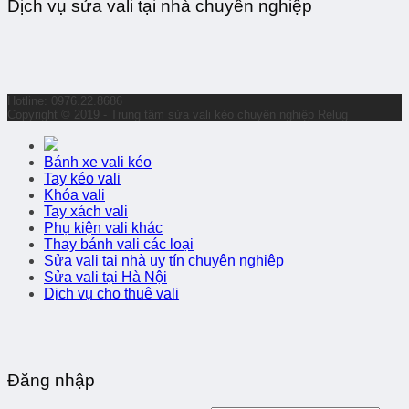
Dịch vụ sửa vali tại nhà chuyên nghiệp
Hotline: 0976.22.8686
Copyright © 2019 - Trung tâm sửa vali kéo chuyên nghiệp Relug
Bánh xe vali kéo
Tay kéo vali
Khóa vali
Tay xách vali
Phụ kiện vali khác
Thay bánh vali các loại
Sửa vali tại nhà uy tín chuyên nghiệp
Sửa vali tại Hà Nội
Dịch vụ cho thuê vali
Đăng nhập