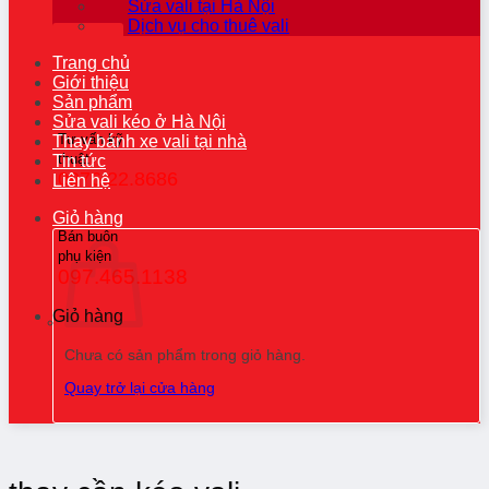
Sửa vali tại Hà Nội
Dịch vụ cho thuê vali
Trang chủ
Giới thiệu
Sản phẩm
Sửa vali kéo ở Hà Nội
Tư vấn kỹ
Thay bánh xe vali tại nhà
thuật
Tin tức
0976.22.8686
Liên hệ
Giỏ hàng
Bán buôn
phụ kiện
097.465.1138
Giỏ hàng
Chưa có sản phẩm trong giỏ hàng.
Quay trở lại cửa hàng