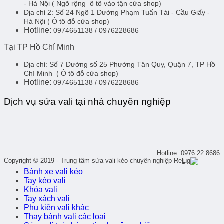
- Hà Nội
( Ngõ rộng ô tô vào tận cửa shop)
Địa chỉ 2:
Số 24 Ngõ 1 Đường Phạm Tuấn Tài - Cầu Giấy -
Hà Nội
( Ô tô đỗ cửa shop)
Hotline:
0974651138 / 0976228686
Tại TP Hồ Chí Minh
Địa chỉ:
Số 7 Đường số 25 Phường Tân Quy, Quận 7, TP Hồ
Chí Minh
( Ô tô đỗ cửa shop)
Hotline:
0974651138 / 0976228686
Dịch vụ sửa vali tại nhà chuyên nghiệp
Hotline: 0976.22.8686
Copyright © 2019 - Trung tâm sửa vali kéo chuyên nghiệp Relug
Bánh xe vali kéo
Tay kéo vali
Khóa vali
Tay xách vali
Phụ kiện vali khác
Thay bánh vali các loại