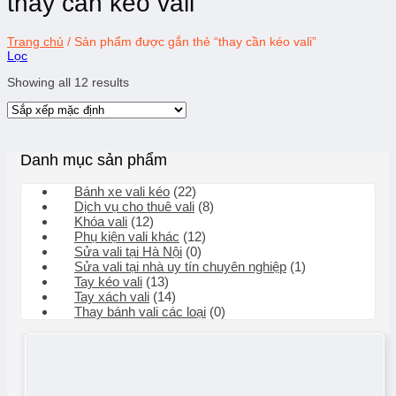
thay cần kéo vali
Trang chủ
/
Sản phẩm được gắn thẻ “thay cần kéo vali”
Lọc
Showing all 12 results
Danh mục sản phẩm
Bánh xe vali kéo
(22)
Dịch vụ cho thuê vali
(8)
Khóa vali
(12)
Phụ kiện vali khác
(12)
Sửa vali tại Hà Nội
(0)
Sửa vali tại nhà uy tín chuyên nghiệp
(1)
Tay kéo vali
(13)
Tay xách vali
(14)
Thay bánh vali các loại
(0)