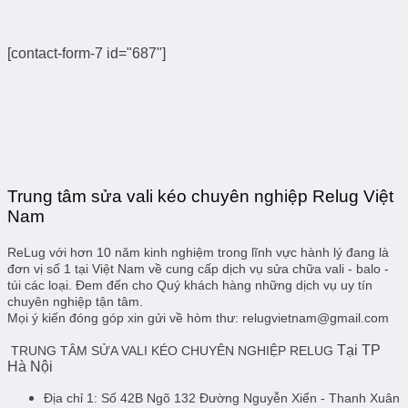
[contact-form-7 id="687"]
Trung tâm sửa vali kéo chuyên nghiệp Relug Việt
Nam
ReLug với hơn 10 năm kinh nghiệm trong lĩnh vực hành lý đang là
đơn vị số 1 tại Việt Nam về cung cấp dịch vụ sửa chữa vali - balo -
túi các loại. Đem đến cho Quý khách hàng những dịch vụ uy tín
chuyên nghiệp tận tâm.
Mọi ý kiến đóng góp xin gửi về hòm thư: relugvietnam@gmail.com
Tại TP
TRUNG TÂM SỬA VALI KÉO CHUYÊN NGHIỆP RELUG
Hà Nội
Địa chỉ 1:
Số 42B Ngõ 132 Đường Nguyễn Xiển - Thanh Xuân