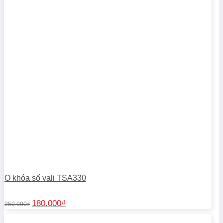
Ổ khóa số vali TSA330
Giá
Giá
180.000
₫
250.000
₫
gốc
hiện
là:
tại