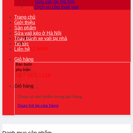
Sửa vali tại Hà Nội
Dịch vụ cho thuê vali
Trang chủ
Giới thiệu
Sản phẩm
Sửa vali kéo ở Hà Nội
Tư vấn kỹ
Thay bánh xe vali tại nhà
thuật
Tin tức
0976.22.8686
Liên hệ
Giỏ hàng
Bán buôn
phụ kiện
097.465.1138
Giỏ hàng
Chưa có sản phẩm trong giỏ hàng.
Quay trở lại cửa hàng