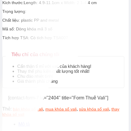
Kích thước:
Length: 4.9-11.1cm x Width: 2.1-4.4 cm
Trọng lượng:
Chất liệu: plastic PP and metal
Mã số: Dòng khóa mã 3 số
Tích hợp TSA: Có tích hợp TSA007
Tiêu chí của chúng tôi
Cẩn thận tỉ mỉ với vali của khách hàng!
Thay thế phụ kiện chất lượng tốt nhất!
Chu đáo nhiệt tình!
Giá thành phải chăng
[contact-form-7 id="2404" title="Form Thuê Vali"]
Thẻ:
,
,
,
bán khóa số vali
mua khóa số vali
sửa khóa số vali
thay
khóa số vali
Mô tả