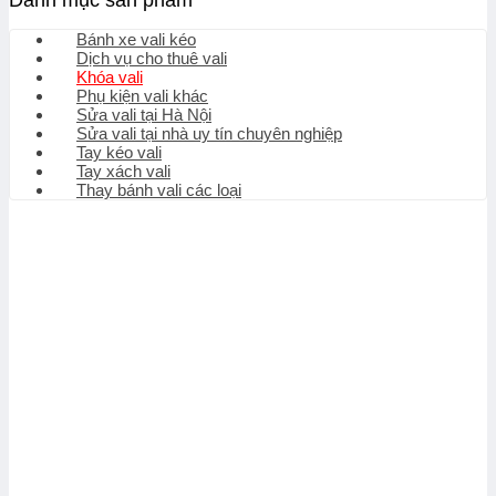
Danh mục sản phẩm
Bánh xe vali kéo
Dịch vụ cho thuê vali
Khóa vali
Phụ kiện vali khác
Sửa vali tại Hà Nội
Sửa vali tại nhà uy tín chuyên nghiệp
Tay kéo vali
Tay xách vali
Thay bánh vali các loại