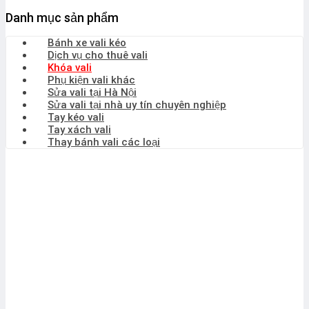
Danh mục sản phẩm
Bánh xe vali kéo
Dịch vụ cho thuê vali
Khóa vali
Phụ kiện vali khác
Sửa vali tại Hà Nội
Sửa vali tại nhà uy tín chuyên nghiệp
Tay kéo vali
Tay xách vali
Thay bánh vali các loại