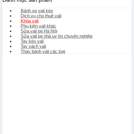
Danh mục sản phẩm
Bánh xe vali kéo
Dịch vụ cho thuê vali
Khóa vali
Phụ kiện vali khác
Sửa vali tại Hà Nội
Sửa vali tại nhà uy tín chuyên nghiệp
Tay kéo vali
Tay xách vali
Thay bánh vali các loại