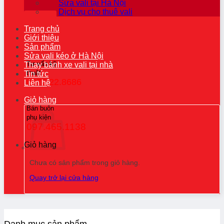
Sửa vali tại Hà Nội
Dịch vụ cho thuê vali
Trang chủ
Giới thiệu
Sản phẩm
Sửa vali kéo ở Hà Nội
Tư vấn kỹ
Thay bánh xe vali tại nhà
thuật
Tin tức
0976.22.8686
Liên hệ
Giỏ hàng
Bán buôn
phụ kiện
097.465.1138
Giỏ hàng
Chưa có sản phẩm trong giỏ hàng.
Quay trở lại cửa hàng