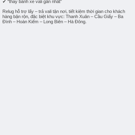
✔ “
thay bánh xe vali gần nhất
”
Relug hỗ trợ
lấy – trả vali tận nơi
, tiết kiệm thời gian cho khách
hàng bận rộn, đặc biệt khu vực: Thanh Xuân – Cầu Giấy – Ba
Đình – Hoàn Kiếm – Long Biên – Hà Đông.