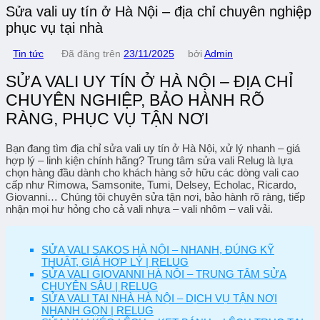
Sửa vali uy tín ở Hà Nội – địa chỉ chuyên nghiệp
phục vụ tại nhà
Tin tức
Đã đăng trên
23/11/2025
bởi
Admin
SỬA VALI UY TÍN Ở HÀ NỘI – ĐỊA CHỈ
CHUYÊN NGHIỆP, BẢO HÀNH RÕ
RÀNG, PHỤC VỤ TẬN NƠI
Bạn đang tìm
địa chỉ sửa vali uy tín ở Hà Nội
, xử lý nhanh – giá
hợp lý – linh kiện chính hãng? Trung tâm sửa vali Relug là lựa
chọn hàng đầu dành cho khách hàng sở hữu các dòng vali cao
cấp như
Rimowa, Samsonite, Tumi, Delsey, Echolac, Ricardo,
Giovanni…
Chúng tôi chuyên sửa tận nơi, bảo hành rõ ràng, tiếp
nhận mọi hư hỏng cho cả vali nhựa – vali nhôm – vali vải.
SỬA VALI SAKOS HÀ NỘI – NHANH, ĐÚNG KỸ
THUẬT, GIÁ HỢP LÝ | RELUG
SỬA VALI GIOVANNI HÀ NỘI – TRUNG TÂM SỬA
CHUYÊN SÂU | RELUG
SỬA VALI TẠI NHÀ HÀ NỘI – DỊCH VỤ TẬN NƠI
NHANH GỌN | RELUG