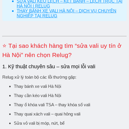
SỬA VALI KÉO LỆCH – KẸT BÁNH – LỆCH TRỤC TẠI
HÀ NỘI | RELUG
THAY BÁNH XE VALI HÀ NỘI – DỊCH VỤ CHUYÊN
NGHIỆP TẠI RELUG
⭐ Tại sao khách hàng tìm “sửa vali uy tín ở
Hà Nội” nên chọn Relug?
1. Kỹ thuật chuyên sâu – sửa mọi lỗi vali
Relug xử lý toàn bộ các lỗi thường gặp:
Thay bánh xe vali Hà Nội
Thay cần kéo vali Hà Nội
Thay ổ khóa vali TSA – thay khóa số vali
Thay quai xách vali – quai hông vali
Sửa vỏ vali bị móp, nứt, bể