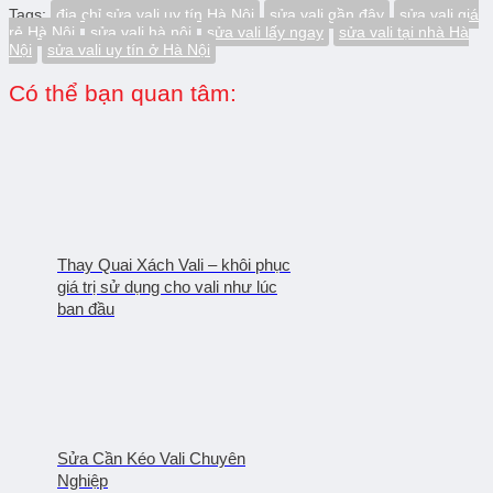
Tags:
địa chỉ sửa vali uy tín Hà Nội
sửa vali gần đây
sửa vali giá
rẻ Hà Nội
sửa vali hà nội
sửa vali lấy ngay
sửa vali tại nhà Hà
Nội
sửa vali uy tín ở Hà Nội
Có thể bạn quan tâm:
Thay Quai Xách Vali – khôi phục
giá trị sử dụng cho vali như lúc
ban đầu
Sửa Cần Kéo Vali Chuyên
Nghiệp