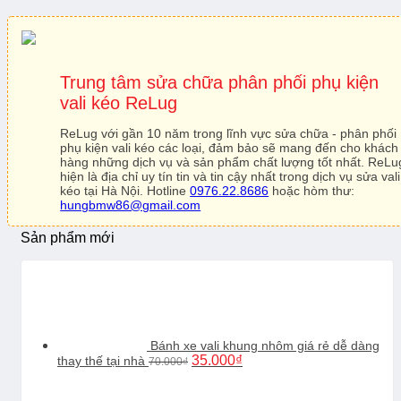
Trung tâm sửa chữa phân phối phụ kiện
vali kéo ReLug
ReLug với gần 10 năm trong lĩnh vực sửa chữa - phân phối
phụ kiện vali kéo các loại, đảm bảo sẽ mang đến cho khách
hàng những dịch vụ và sản phẩm chất lượng tốt nhất. ReLu
hiện là địa chỉ uy tín tin và tin cậy nhất trong dịch vụ sửa vali
kéo tại Hà Nội. Hotline
0976.22.8686
hoặc hòm thư:
hungbmw86@gmail.com
Sản phẩm mới
Bánh xe vali khung nhôm giá rẻ dễ dàng
Giá
Giá
35.000
₫
thay thế tại nhà
70.000
₫
gốc
hiện
là:
tại