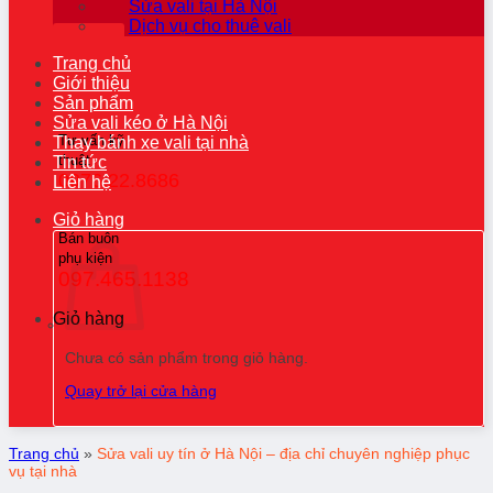
Sửa vali tại Hà Nội
Dịch vụ cho thuê vali
Trang chủ
Giới thiệu
Sản phẩm
Sửa vali kéo ở Hà Nội
Tư vấn kỹ
Thay bánh xe vali tại nhà
thuật
Tin tức
0976.22.8686
Liên hệ
Giỏ hàng
Bán buôn
phụ kiện
097.465.1138
Giỏ hàng
Chưa có sản phẩm trong giỏ hàng.
Quay trở lại cửa hàng
Trang chủ
»
Sửa vali uy tín ở Hà Nội – địa chỉ chuyên nghiệp phục
vụ tại nhà