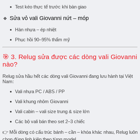
Test kéo thực tế trước khi bàn giao
🔹
Sửa vỏ vali Giovanni nứt – móp
Hàn nhựa – ép nhiệt
Phục hồi 90–95% thẩm mỹ
🎯
3. Relug sửa được các dòng vali Giovanni
nào?
Relug sửa hầu hết các dòng vali Giovanni đang lưu hành tại Việt
Nam:
Vali nhựa
PC / ABS / PP
Vali khung nhôm Giovanni
Vali cabin – vali size trung & size lớn
Các bộ vali bán theo set 2–3 chiếc
👉 Mỗi dòng có cấu trúc bánh – cần – khóa khác nhau, Relug luôn
chọn
đúng linh kiện theo từng model
.