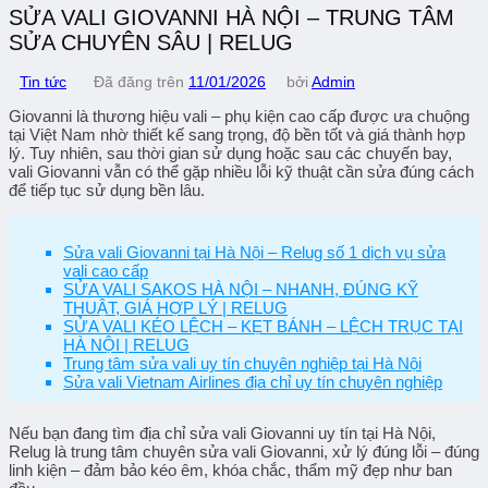
SỬA VALI GIOVANNI HÀ NỘI – TRUNG TÂM
SỬA CHUYÊN SÂU | RELUG
Tin tức
Đã đăng trên
11/01/2026
bởi
Admin
Giovanni
là thương hiệu vali – phụ kiện cao cấp được ưa chuộng
tại Việt Nam nhờ thiết kế sang trọng, độ bền tốt và giá thành hợp
lý. Tuy nhiên, sau thời gian sử dụng hoặc sau các chuyến bay,
vali Giovanni vẫn có thể gặp nhiều lỗi kỹ thuật cần sửa đúng cách
để tiếp tục sử dụng bền lâu.
Sửa vali Giovanni tại Hà Nội – Relug số 1 dịch vụ sửa
vali cao cấp
SỬA VALI SAKOS HÀ NỘI – NHANH, ĐÚNG KỸ
THUẬT, GIÁ HỢP LÝ | RELUG
SỬA VALI KÉO LỆCH – KẸT BÁNH – LỆCH TRỤC TẠI
HÀ NỘI | RELUG
Trung tâm sửa vali uy tín chuyên nghiệp tại Hà Nội
Sửa vali Vietnam Airlines địa chỉ uy tín chuyên nghiệp
Nếu bạn đang tìm
địa chỉ sửa vali Giovanni uy tín tại Hà Nội
,
Relug là trung tâm
chuyên sửa vali Giovanni
, xử lý đúng lỗi – đúng
linh kiện – đảm bảo
kéo êm, khóa chắc, thẩm mỹ đẹp như ban