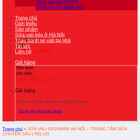
Sửa vali tại Hà Nội
Dịch vụ cho thuê vali
Trang chủ
Giới thiệu
Sản phẩm
Sửa vali kéo ở Hà Nội
Tư vấn kỹ
Thay bánh xe vali tại nhà
thuật
Tin tức
0976.22.8686
Liên hệ
Giỏ hàng
Bán buôn
phụ kiện
097.465.1138
Giỏ hàng
Chưa có sản phẩm trong giỏ hàng.
Quay trở lại cửa hàng
Trang chủ
»
SỬA VALI GIOVANNI HÀ NỘI – TRUNG TÂM SỬA
CHUYÊN SÂU | RELUG