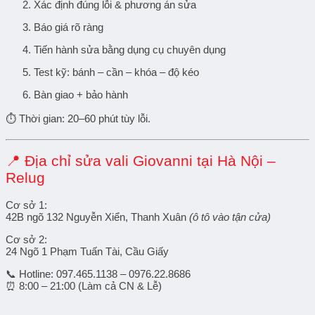
Xác định đúng lỗi & phương án sửa
Báo giá rõ ràng
Tiến hành sửa bằng dụng cụ chuyên dụng
Test kỹ: bánh – cần – khóa – độ kéo
Bàn giao + bảo hành
⏱ Thời gian:
20–60 phút
tùy lỗi.
📍
Địa chỉ sửa vali Giovanni tại Hà Nội –
Relug
Cơ sở 1:
42B ngõ 132 Nguyễn Xiển, Thanh Xuân
(ô tô vào tận cửa)
Cơ sở 2:
24 Ngõ 1 Phạm Tuấn Tài, Cầu Giấy
📞
Hotline:
097.465.1138 – 0976.22.8686
⏰
8:00 – 21:00 (Làm cả CN & Lễ)