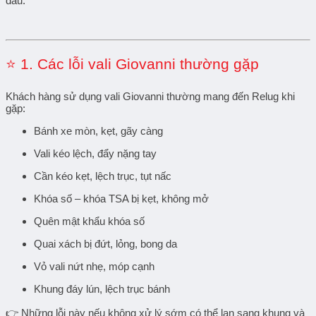
đầu
.
⭐
1. Các lỗi vali Giovanni thường gặp
Khách hàng sử dụng vali Giovanni thường mang đến Relug khi
gặp:
Bánh xe mòn, kẹt, gãy càng
Vali kéo lệch, đẩy nặng tay
Cần kéo kẹt, lệch trục, tụt nấc
Khóa số – khóa TSA bị kẹt, không mở
Quên mật khẩu khóa số
Quai xách bị đứt, lỏng, bong da
Vỏ vali nứt nhẹ, móp cạnh
Khung đáy lún, lệch trục bánh
👉 Những lỗi này nếu không xử lý sớm có thể
lan sang khung và