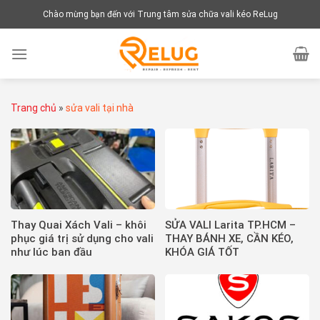
Chuyển
Chào mừng bạn đến với Trung tâm sửa chữa vali kéo ReLug
đến
nội
dung
Trang chủ
»
sửa vali tại nhà
Thay Quai Xách Vali – khôi
SỬA VALI Larita TP.HCM –
phục giá trị sử dụng cho vali
THAY BÁNH XE, CẦN KÉO,
như lúc ban đầu
KHÓA GIÁ TỐT