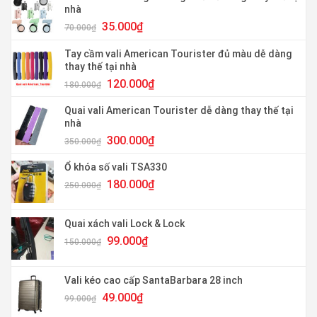
nhà
Giá
Giá
35.000
₫
70.000
₫
gốc
hiện
là:
tại
Tay cầm vali American Tourister đủ màu dễ dàng
70.000₫.
là:
thay thế tại nhà
35.000₫.
Giá
Giá
120.000
₫
180.000
₫
gốc
hiện
là:
tại
Quai vali American Tourister dễ dàng thay thế tại
180.000₫.
là:
nhà
120.000₫.
Giá
Giá
300.000
₫
350.000
₫
gốc
hiện
là:
tại
Ổ khóa số vali TSA330
350.000₫.
là:
Giá
Giá
180.000
₫
250.000
₫
300.000₫.
gốc
hiện
là:
tại
250.000₫.
là:
Quai xách vali Lock & Lock
180.000₫.
Giá
Giá
99.000
₫
150.000
₫
gốc
hiện
là:
tại
150.000₫.
là:
Vali kéo cao cấp SantaBarbara 28 inch
99.000₫.
Giá
Giá
49.000
₫
99.000
₫
gốc
hiện