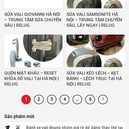
SỬA VALI GIOVANNI HÀ NỘI
SỬA VALI SAMSONITE HÀ
– TRUNG TÂM SỬA CHUYÊN
NỘI – TRUNG TÂM CHUYÊN
SÂU | RELUG
SÂU, LẤY NGAY | RELUG
QUÊN MẬT KHẨU – RESET
SỬA VALI KÉO LỆCH – KẸT
KHÓA SỐ VALI TẠI HÀ NỘI |
BÁNH – LỆCH TRỤC TẠI HÀ
RELUG
NỘI | RELUG
1
2
3
4
…
6
Sản phẩm mới
Bánh xe vali khung nhôm giá rẻ dễ dàng thay thế tại