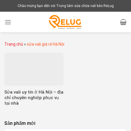
Chuyển
Chào mừng bạn đến với Trung tâm sửa chữa vali kéo ReLug
đến
nội
dung
Trang chủ
»
sửa vali giá rẻ Hà Nội
Sửa vali uy tín ở Hà Nội – địa
chỉ chuyên nghiệp phục vụ
tại nhà
Sản phẩm mới