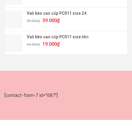
gốc
hiện
là:
tại
99.000₫.
là:
Vali kéo cao cấp PC011 size 24
49.000₫.
Giá
Giá
39.000
₫
89.000
₫
gốc
hiện
là:
tại
89.000₫.
là:
Vali kéo cao cấp PC011 size nhỏ
39.000₫.
Giá
Giá
19.000
₫
69.000
₫
gốc
hiện
là:
tại
69.000₫.
là:
19.000₫.
[contact-form-7 id="687"]