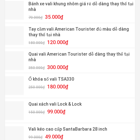
Bánh xe vali khung nhôm giá rẻ dễ dàng thay thế tại
nhà
Giá
Giá
35.000
₫
70.000
₫
gốc
hiện
là:
tại
Tay cầm vali American Tourister đủ màu dễ dàng
70.000₫.
là:
thay thế tại nhà
35.000₫.
Giá
Giá
120.000
₫
180.000
₫
gốc
hiện
là:
tại
Quai vali American Tourister dễ dàng thay thế tại
180.000₫.
là:
nhà
120.000₫.
Giá
Giá
300.000
₫
350.000
₫
gốc
hiện
là:
tại
Ổ khóa số vali TSA330
350.000₫.
là:
Giá
Giá
180.000
₫
250.000
₫
300.000₫.
gốc
hiện
là:
tại
250.000₫.
là:
Quai xách vali Lock & Lock
180.000₫.
Giá
Giá
99.000
₫
150.000
₫
gốc
hiện
là:
tại
150.000₫.
là:
Vali kéo cao cấp SantaBarbara 28 inch
99.000₫.
Giá
Giá
49.000
₫
99.000
₫