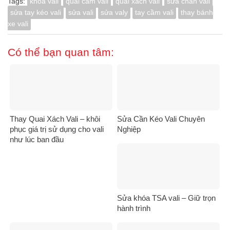
Tags:
khoá vali
quai cầm vali
quai xách vali
sửa chân vali
sửa tay kéo vali
sửa vali
sửa valy
tay cầm vali
thay bánh
xe vali
Có thể bạn quan tâm:
Thay Quai Xách Vali – khôi
Sửa Cần Kéo Vali Chuyên
phục giá trị sử dụng cho vali
Nghiệp
như lúc ban đầu
Sửa khóa TSA vali – Giữ trọn
hành trình