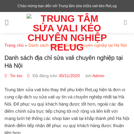
Chuyển
Chào mừng bạn đến với Trung tâm sửa chữa vali kéo ReLug
đến
nội
dung
Trang chủ
»
Danh sách địa chỉ sửa vali chuyên nghiệp tại Hà Nội
Danh sách địa chỉ sửa vali chuyên nghiệp tại
Hà Nội
Tin tức
Đã đăng trên
30/11/2020
bởi
Admin
Trung tâm
sửa vali
kéo thay thế phụ kiện ReLug hiện là đơn vị
cung cấp dịch vụ
sửa vali uy tín
và chuyên nghiệp nhất tại Hà
Nội. Để phục vụ quý khách hàng được tốt hơn, ngoài các địa
điểm chính sửa trực tiếp chúng tôi mở rộng và liên kết với
mạng lưới hệ thống các shop bán vali tại khắp thành phố Hà Nội
thành điểm tiếp nhận để phục vụ quý khách hàng được thuận
tiện hơn.