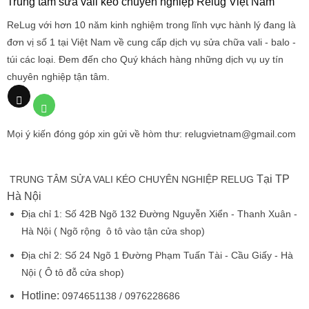
Trung tâm sửa vali kéo chuyên nghiệp Relug Việt Nam
ReLug với hơn 10 năm kinh nghiệm trong lĩnh vực hành lý đang là
đơn vị số 1 tại Việt Nam về cung cấp dịch vụ sửa chữa vali - balo -
túi các loại. Đem đến cho Quý khách hàng những dịch vụ uy tín
chuyên nghiệp tận tâm.
Mọi ý kiến đóng góp xin gửi về hòm thư: relugvietnam@gmail.com
Tại TP
TRUNG TÂM SỬA VALI KÉO CHUYÊN NGHIỆP RELUG
Hà Nội
Địa chỉ 1:
Số 42B Ngõ 132 Đường Nguyễn Xiển - Thanh Xuân -
Hà Nội
( Ngõ rộng ô tô vào tận cửa shop)
Địa chỉ 2:
Số 24 Ngõ 1 Đường Phạm Tuấn Tài - Cầu Giấy - Hà
Nội
( Ô tô đỗ cửa shop)
Hotline:
0974651138 / 0976228686