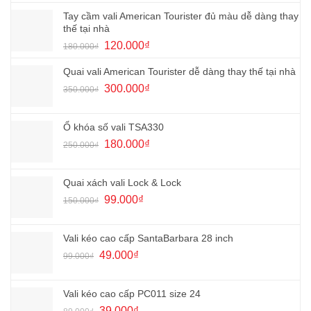
gốc
hiện
là:
tại
Tay cầm vali American Tourister đủ màu dễ dàng thay
70.000₫.
là:
thế tại nhà
35.000₫.
Giá
Giá
120.000
₫
180.000
₫
gốc
hiện
là:
tại
Quai vali American Tourister dễ dàng thay thế tại nhà
180.000₫.
là:
Giá
Giá
300.000
₫
350.000
₫
120.000₫.
gốc
hiện
là:
tại
350.000₫.
là:
Ổ khóa số vali TSA330
300.000₫.
Giá
Giá
180.000
₫
250.000
₫
gốc
hiện
là:
tại
250.000₫.
là:
Quai xách vali Lock & Lock
180.000₫.
Giá
Giá
99.000
₫
150.000
₫
gốc
hiện
là:
tại
150.000₫.
là:
Vali kéo cao cấp SantaBarbara 28 inch
99.000₫.
Giá
Giá
49.000
₫
99.000
₫
gốc
hiện
là:
tại
99.000₫.
là:
Vali kéo cao cấp PC011 size 24
49.000₫.
Giá
Giá
39.000
₫