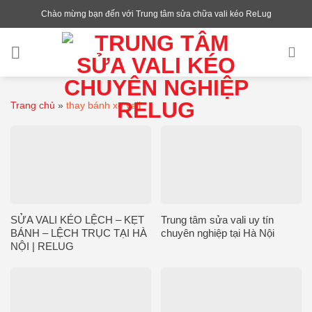
Chuyển
Chào mừng bạn đến với Trung tâm sửa chữa vali kéo ReLug
đến
nội
dung
Trang chủ
»
thay bánh xe vali
SỬA VALI KÉO LỆCH – KẸT
Trung tâm sửa vali uy tín
BÁNH – LỆCH TRỤC TẠI HÀ
chuyên nghiệp tại Hà Nội
NỘI | RELUG