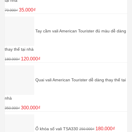
tại nhà
Giá
Giá
35.000
₫
70.000
₫
gốc
hiện
là:
tại
70.000₫.
là:
Tay cầm vali American Tourister đủ màu dễ dàng
35.000₫.
thay thế tại nhà
Giá
Giá
120.000
₫
180.000
₫
gốc
hiện
là:
tại
180.000₫.
là:
Quai vali American Tourister dễ dàng thay thế tại
120.000₫.
nhà
Giá
Giá
300.000
₫
350.000
₫
gốc
hiện
Giá
Giá
là:
tại
gốc
hiện
350.000₫.
là:
180.000
₫
Ổ khóa số vali TSA330
là:
tại
250.000
₫