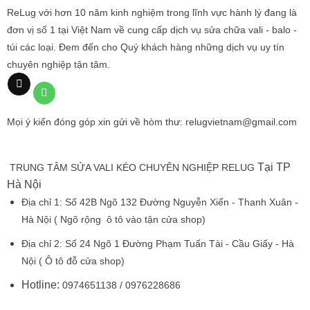
ReLug với hơn 10 năm kinh nghiệm trong lĩnh vực hành lý đang là
đơn vị số 1 tại Việt Nam về cung cấp dịch vụ sửa chữa vali - balo -
túi các loại. Đem đến cho Quý khách hàng những dịch vụ uy tín
chuyên nghiệp tận tâm.
Mọi ý kiến đóng góp xin gửi về hòm thư: relugvietnam@gmail.com
Tại TP
TRUNG TÂM SỬA VALI KÉO CHUYÊN NGHIỆP RELUG
Hà Nội
Địa chỉ 1:
Số 42B Ngõ 132 Đường Nguyễn Xiển - Thanh Xuân -
Hà Nội
( Ngõ rộng ô tô vào tận cửa shop)
Địa chỉ 2:
Số 24 Ngõ 1 Đường Phạm Tuấn Tài - Cầu Giấy - Hà
Nội
( Ô tô đỗ cửa shop)
Hotline:
0974651138 / 0976228686