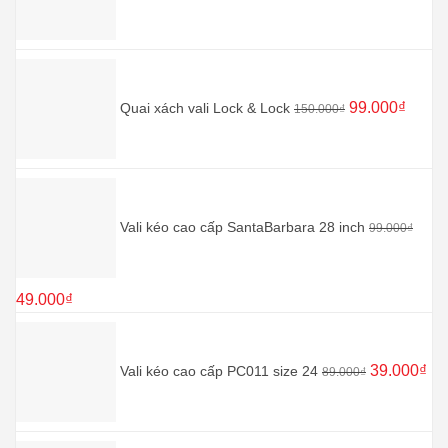
300.000₫.
250.000₫.
là:
180.000₫
Giá
Giá
gốc
hiện
99.000
₫
Quai xách vali Lock & Lock
là:
tại
150.000
₫
150.000₫.
là:
99.000
Vali kéo cao cấp SantaBarbara 28 inch
99.000
₫
Giá
Giá
49.000
₫
gốc
hiện
Giá
Gi
là:
tại
gốc
hiệ
99.000₫.
là:
39.000
₫
Vali kéo cao cấp PC011 size 24
là:
tại
89.000
₫
49.000₫.
89.000₫.
là:
39.