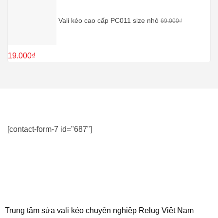
Vali kéo cao cấp PC011 size nhỏ
69.000
₫
Giá
Giá
19.000
₫
gốc
hiện
là:
tại
69.000₫.
là:
19.000₫.
[contact-form-7 id="687"]
Trung tâm sửa vali kéo chuyên nghiệp Relug Việt Nam