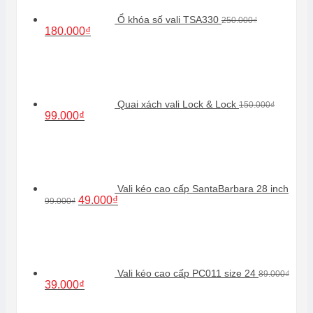
Ổ khóa số vali TSA330
250.000
₫
Giá
Giá
180.000
₫
gốc
hiện
là:
tại
250.000₫.
là:
180.000₫.
Quai xách vali Lock & Lock
150.000
₫
Giá
Giá
99.000
₫
gốc
hiện
là:
tại
150.000₫.
là:
99.000₫.
Vali kéo cao cấp SantaBarbara 28 inch
Giá
Giá
49.000
₫
99.000
₫
gốc
hiện
là:
tại
99.000₫.
là:
49.000₫.
Vali kéo cao cấp PC011 size 24
89.000
₫
Giá
Giá
39.000
₫
gốc
hiện
là:
tại