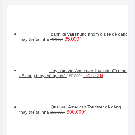
Bánh xe vali khung nhôm giá rẻ dễ dàng
Giá
Giá
35.000
₫
thay thế tại nhà
70.000
₫
gốc
hiện
là:
tại
70.000₫.
là:
35.000₫.
Tay cầm vali American Tourister đủ màu
Giá
Giá
120.000
₫
dễ dàng thay thế tại nhà
180.000
₫
gốc
hiện
là:
tại
180.000₫.
là:
120.000₫.
Quai vali American Tourister dễ dàng
Giá
Giá
300.000
₫
thay thế tại nhà
350.000
₫
gốc
hiện
là:
tại
350.000₫.
là:
300.000₫.