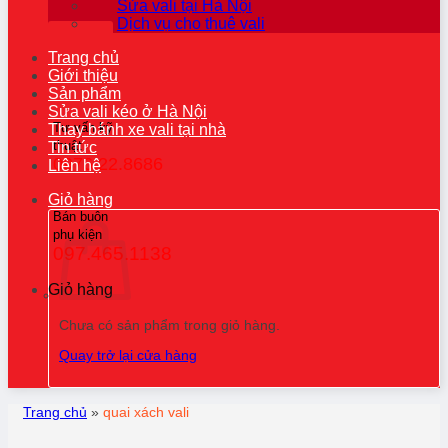
Sửa vali tại Hà Nội
Dịch vụ cho thuê vali
Trang chủ
Giới thiệu
Sản phẩm
Sửa vali kéo ở Hà Nội
Tư vấn kỹ
Thay bánh xe vali tại nhà
thuật
Tin tức
0976.22.8686
Liên hệ
Giỏ hàng
Bán buôn
phụ kiện
097.465.1138
Giỏ hàng
Chưa có sản phẩm trong giỏ hàng.
Quay trở lại cửa hàng
Trang chủ
»
quai xách vali