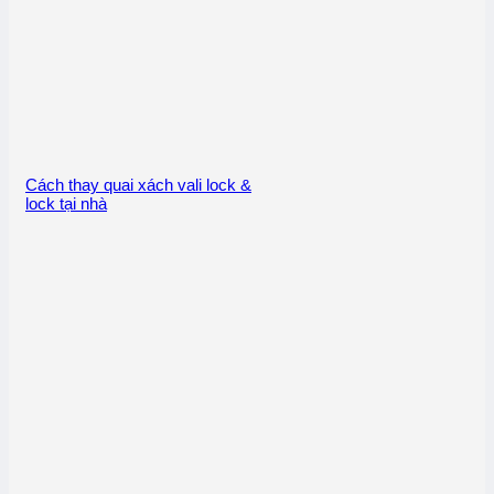
Cách thay quai xách vali lock &
lock tại nhà