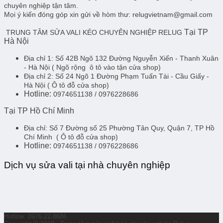
chuyên nghiệp tận tâm.
Mọi ý kiến đóng góp xin gửi về hòm thư: relugvietnam@gmail.com
Tại TP
TRUNG TÂM SỬA VALI KÉO CHUYÊN NGHIỆP RELUG
Hà Nội
Địa chỉ 1:
Số 42B Ngõ 132 Đường Nguyễn Xiển - Thanh Xuân
- Hà Nội
( Ngõ rộng ô tô vào tận cửa shop)
Địa chỉ 2:
Số 24 Ngõ 1 Đường Phạm Tuấn Tài - Cầu Giấy -
Hà Nội
( Ô tô đỗ cửa shop)
Hotline:
0974651138 / 0976228686
Tại TP Hồ Chí Minh
Địa chỉ:
Số 7 Đường số 25 Phường Tân Quy, Quận 7, TP Hồ
Chí Minh
( Ô tô đỗ cửa shop)
Hotline:
0974651138 / 0976228686
Dịch vụ sửa vali tại nhà chuyên nghiệp
Hotline: 0976.22.8686