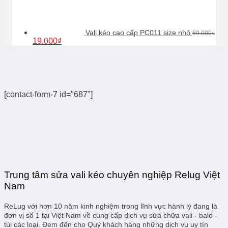
89.000₫.
là:
39.000₫.
Vali kéo cao cấp PC011 size nhỏ
69.000
₫
Giá
Giá
19.000
₫
gốc
hiện
là:
tại
69.000₫.
là:
19.000₫.
[contact-form-7 id="687"]
Trung tâm sửa vali kéo chuyên nghiệp Relug Việt
Nam
ReLug với hơn 10 năm kinh nghiệm trong lĩnh vực hành lý đang là
đơn vị số 1 tại Việt Nam về cung cấp dịch vụ sửa chữa vali - balo -
túi các loại. Đem đến cho Quý khách hàng những dịch vụ uy tín