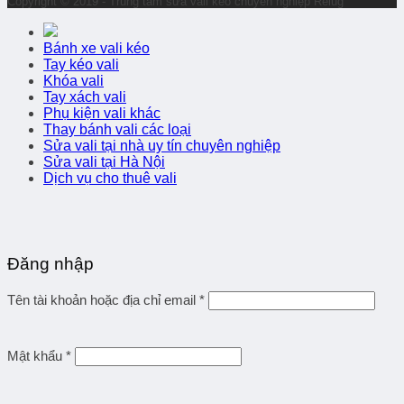
Copyright © 2019 - Trung tâm sửa vali kéo chuyên nghiệp Relug
Bánh xe vali kéo
Tay kéo vali
Khóa vali
Tay xách vali
Phụ kiện vali khác
Thay bánh vali các loại
Sửa vali tại nhà uy tín chuyên nghiệp
Sửa vali tại Hà Nội
Dịch vụ cho thuê vali
Đăng nhập
Tên tài khoản hoặc địa chỉ email
*
Mật khẩu
*