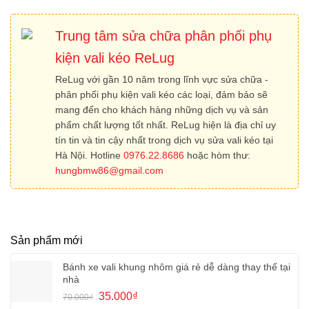
Trung tâm sửa chữa phân phối phụ
kiện vali kéo ReLug
ReLug với gần 10 năm trong lĩnh vực sửa chữa -
phân phối phụ kiện vali kéo các loại, đảm bảo sẽ
mang đến cho khách hàng những dịch vụ và sản
phẩm chất lượng tốt nhất. ReLug hiện là địa chỉ uy
tín tin và tin cậy nhất trong dịch vụ sửa vali kéo tại
Hà Nội. Hotline
0976.22.8686
hoặc hòm thư:
hungbmw86@gmail.com
Sản phẩm mới
Bánh xe vali khung nhôm giá rẻ dễ dàng thay thế tại
nhà
Giá
Giá
35.000
₫
70.000
₫
gốc
hiện