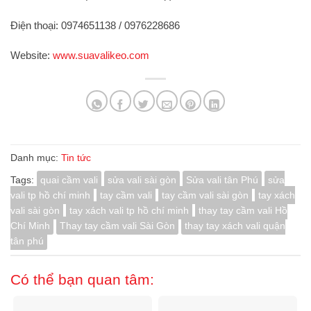
Điện thoại:
0974651138 / 0976228686
Website
:
www.suavalikeo.com
Danh mục:
Tin tức
Tags:
quai cầm vali
sửa vali sài gòn
Sửa vali tân Phú
sửa
vali tp hồ chí minh
tay cầm vali
tay cầm vali sài gòn
tay xách
vali sài gòn
tay xách vali tp hồ chí minh
thay tay cầm vali Hồ
Chí Minh
Thay tay cầm vali Sài Gòn
thay tay xách vali quận
tân phú
Có thể bạn quan tâm: