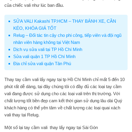
của chiếc vali như lúc ban đầu.
SỬA VALI Kakashi TP.HCM – THAY BÁNH XE, CẦN
KÉO, KHÓA GIÁ TỐT
Relug – Đối tác tin cậy cho phi công, tiếp viên và đội ngũ
nhân viên hàng không tại Việt Nam
Dịch vụ sửa vali tại TP Hồ Chí Minh
Sửa vali quận 1 TP Hồ Chí Minh
Địa chỉ sửa vali quận Tân Phú
Thay tay cầm vali
lấy ngay tại tp Hồ Chí Minh chỉ mất 5 đến 10
phút rất dễ dàng, tại đây chúng tôi có đầy đủ các loại
tay cầm
vali
đang được sử dụng cho các loại vali trên thị trường. Với
chất lượng tốt bền đẹp cam kết thời gian sử dụng lâu dài Quý
khách hàng có thể yên tâm về chất lượng các loại
quai xách
vali t
hay tại Relug.
Một số lại
tay cầm vali
thay lấy ngay tại Sài Gòn