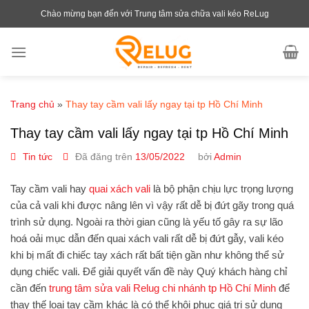
Chuyển
Chào mừng bạn đến với Trung tâm sửa chữa vali kéo ReLug
đến
nội
dung
Trang chủ
»
Thay tay cầm vali lấy ngay tại tp Hồ Chí Minh
Thay tay cầm vali lấy ngay tại tp Hồ Chí Minh
Tin tức
Đã đăng trên
13/05/2022
bởi
Admin
Tay cầm vali
hay
quai xách vali
là bộ phận chịu lực trọng lượng
của cả vali khi được nâng lên vì vậy rất dễ bị đứt gãy trong quá
trình sử dụng. Ngoài ra thời gian cũng là yếu tố gây ra sự lão
hoá oải mục dẫn đến
quai xách vali
rất dễ bị đứt gẫy, vali kéo
khi bị mất đi chiếc tay xách rất bất tiện gần như không thể sử
dụng chiếc vali. Để giải quyết vấn đề này Quý khách hàng chỉ
cần đến
trung tâm sửa vali Relug chi nhánh tp Hồ Chí Minh
để
thay thế loại tay cầm khác là có thể khôi phục giá trị sử dụng