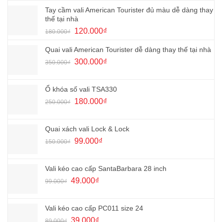
là:
tại
Tay cầm vali American Tourister đủ màu dễ dàng thay
70.000₫.
là:
thế tại nhà
35.000₫.
Giá
Giá
120.000
₫
180.000
₫
gốc
hiện
là:
tại
Quai vali American Tourister dễ dàng thay thế tại nhà
180.000₫.
là:
Giá
Giá
300.000
₫
350.000
₫
120.000₫.
gốc
hiện
là:
tại
350.000₫.
là:
Ổ khóa số vali TSA330
300.000₫.
Giá
Giá
180.000
₫
250.000
₫
gốc
hiện
là:
tại
250.000₫.
là:
Quai xách vali Lock & Lock
180.000₫.
Giá
Giá
99.000
₫
150.000
₫
gốc
hiện
là:
tại
150.000₫.
là:
Vali kéo cao cấp SantaBarbara 28 inch
99.000₫.
Giá
Giá
49.000
₫
99.000
₫
gốc
hiện
là:
tại
99.000₫.
là:
Vali kéo cao cấp PC011 size 24
49.000₫.
Giá
Giá
39.000
₫
89.000
₫