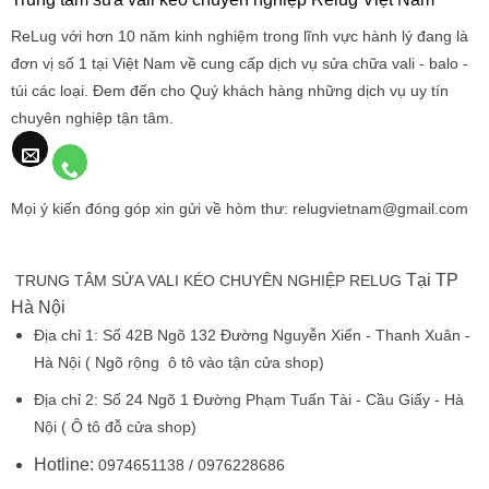
ReLug với hơn 10 năm kinh nghiệm trong lĩnh vực hành lý đang là
đơn vị số 1 tại Việt Nam về cung cấp dịch vụ sửa chữa vali - balo -
túi các loại. Đem đến cho Quý khách hàng những dịch vụ uy tín
chuyên nghiệp tận tâm.
Mọi ý kiến đóng góp xin gửi về hòm thư: relugvietnam@gmail.com
Tại TP
TRUNG TÂM SỬA VALI KÉO CHUYÊN NGHIỆP RELUG
Hà Nội
Địa chỉ 1:
Số 42B Ngõ 132 Đường Nguyễn Xiển - Thanh Xuân -
Hà Nội
( Ngõ rộng ô tô vào tận cửa shop)
Địa chỉ 2:
Số 24 Ngõ 1 Đường Phạm Tuấn Tài - Cầu Giấy - Hà
Nội
( Ô tô đỗ cửa shop)
Hotline:
0974651138 / 0976228686