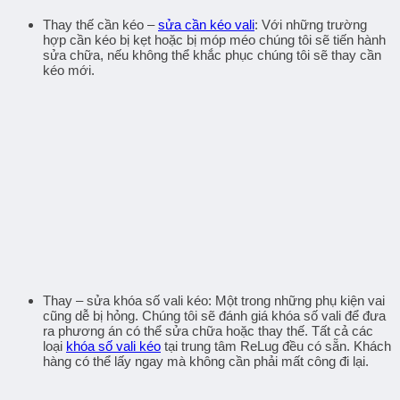
Thay thế cần kéo –
sửa cần kéo vali
: Với những trường
hợp cần kéo bị kẹt hoặc bị móp méo chúng tôi sẽ tiến hành
sửa chữa, nếu không thể khắc phục chúng tôi sẽ thay cần
kéo mới.
Thay –
sửa khóa số vali kéo
: Một trong những phụ kiện vai
cũng dễ bị hỏng. Chúng tôi sẽ đánh giá khóa số vali để đưa
ra phương án có thể sửa chữa hoặc thay thế. Tất cả các
loại
khóa số vali kéo
tại trung tâm ReLug đều có sẵn. Khách
hàng có thể lấy ngay mà không cần phải mất công đi lại.