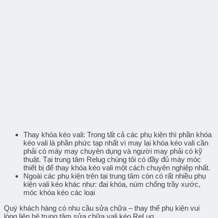
Thay khóa kéo vali
: Trong tất cả các phụ kiện thì phần khóa
kéo vali là phần phức tạp nhất vì may lại khóa kéo vali cần
phải có máy may chuyên dụng và người may phải có kỹ
thuật. Tại trung tâm Relug chúng tôi có đầy đủ máy móc
thiết bị để thay khóa kéo vali một cách chuyên nghiệp nhất.
Ngoài các phụ kiện trên tại trung tâm còn có rất nhiều phụ
kiện vali kéo khác như:
đai khóa, núm chống trầy xước,
móc khóa kéo
các loại
Quý khách hàng có nhu cầu sửa chữa – thay thế phụ kiện vui
lòng liên hệ
trung tâm sửa chữa vali kéo ReLug