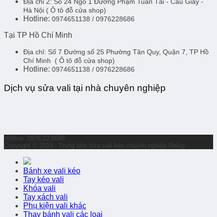
Địa chỉ 2:
Số 24 Ngõ 1 Đường Phạm Tuấn Tài - Cầu Giấy -
Hà Nội
( Ô tô đỗ cửa shop)
Hotline:
0974651138 / 0976228686
Tại TP Hồ Chí Minh
Địa chỉ:
Số 7 Đường số 25 Phường Tân Quy, Quận 7, TP Hồ
Chí Minh
( Ô tô đỗ cửa shop)
Hotline:
0974651138 / 0976228686
Dịch vụ sửa vali tại nhà chuyên nghiệp
Hotline: 0976.22.8686
Copyright © 2019 - Trung tâm sửa vali kéo chuyên nghiệp Relug
Bánh xe vali kéo
Tay kéo vali
Khóa vali
Tay xách vali
Phụ kiện vali khác
Thay bánh vali các loại