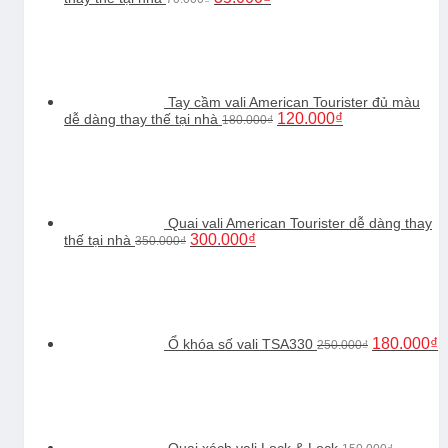
gốc
hiện
là:
tại
70.000₫.
là:
35.000₫.
Tay cầm vali American Tourister đủ màu
Giá
Giá
120.000
₫
dễ dàng thay thế tại nhà
180.000
₫
gốc
hiện
là:
tại
180.000₫.
là:
120.000₫.
Quai vali American Tourister dễ dàng thay
Giá
Giá
300.000
₫
thế tại nhà
350.000
₫
gốc
hiện
Giá
G
là:
tại
gốc
h
350.000₫.
là:
là:
tạ
300.000₫.
250.000₫.
là
1
180.000
₫
Ổ khóa số vali TSA330
250.000
₫
Quai xách vali Lock & Lock