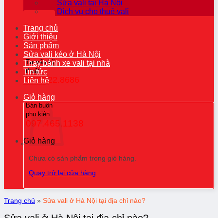
Sửa vali tại Hà Nội
Dịch vụ cho thuê vali
Trang chủ
Giới thiệu
Sản phẩm
Sửa vali kéo ở Hà Nội
Tư vấn kỹ
Thay bánh xe vali tại nhà
thuật
Tin tức
0976.22.8686
Liên hệ
Giỏ hàng
Bán buôn
phụ kiện
097.465.1138
Giỏ hàng
Chưa có sản phẩm trong giỏ hàng.
Quay trở lại cửa hàng
Trang chủ
»
Sửa vali ở Hà Nội tại địa chỉ nào?
Sửa vali ở Hà Nội tại địa chỉ nào?