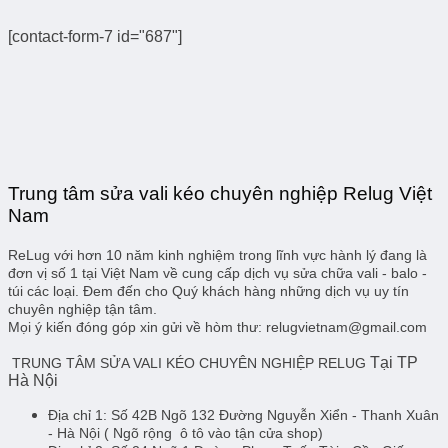
[contact-form-7 id="687"]
Trung tâm sửa vali kéo chuyên nghiệp Relug Việt
Nam
ReLug với hơn 10 năm kinh nghiệm trong lĩnh vực hành lý đang là
đơn vị số 1 tại Việt Nam về cung cấp dịch vụ sửa chữa vali - balo -
túi các loại. Đem đến cho Quý khách hàng những dịch vụ uy tín
chuyên nghiệp tận tâm.
Mọi ý kiến đóng góp xin gửi về hòm thư: relugvietnam@gmail.com
Tại TP
TRUNG TÂM SỬA VALI KÉO CHUYÊN NGHIỆP RELUG
Hà Nội
Địa chỉ 1:
Số 42B Ngõ 132 Đường Nguyễn Xiển - Thanh Xuân
- Hà Nội
( Ngõ rộng ô tô vào tận cửa shop)