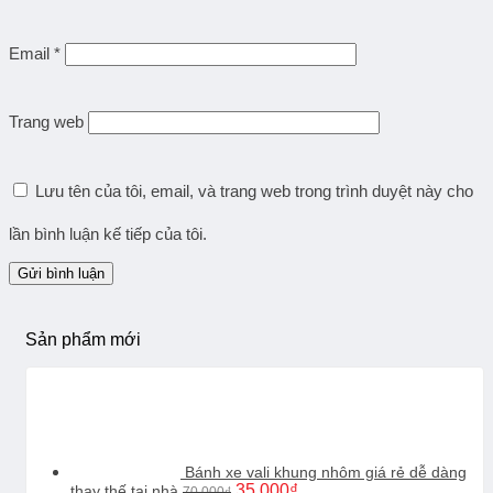
Email
*
Trang web
Lưu tên của tôi, email, và trang web trong trình duyệt này cho
lần bình luận kế tiếp của tôi.
Sản phẩm mới
Bánh xe vali khung nhôm giá rẻ dễ dàng
Giá
Giá
35.000
₫
thay thế tại nhà
70.000
₫