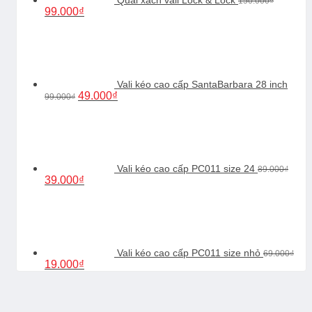
150.000
₫
Giá
Giá
99.000
₫
gốc
hiện
là:
tại
150.000₫.
là:
99.000₫.
Vali kéo cao cấp SantaBarbara 28 inch
Giá
Giá
49.000
₫
99.000
₫
gốc
hiện
là:
tại
99.000₫.
là:
49.000₫.
Vali kéo cao cấp PC011 size 24
89.000
₫
Giá
Giá
39.000
₫
gốc
hiện
là:
tại
89.000₫.
là:
39.000₫.
Vali kéo cao cấp PC011 size nhỏ
69.000
₫
Giá
Giá
19.000
₫
gốc
hiện
là:
tại
69.000₫.
là:
19.000₫.