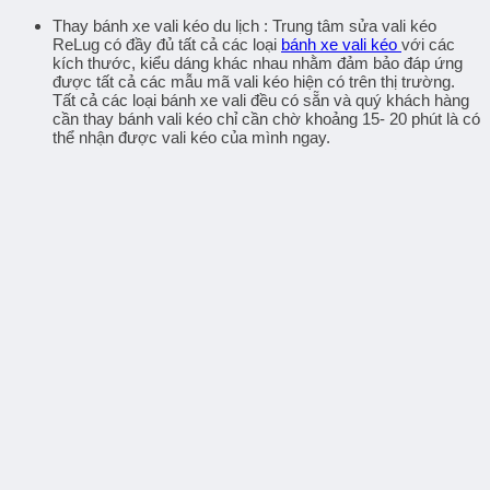
Thay
bánh xe vali kéo
du lịch : Trung tâm sửa vali kéo
ReLug có đầy đủ tất cả các loại
bánh xe vali kéo
với các
kích thước, kiểu dáng khác nhau nhằm đảm bảo đáp ứng
được tất cả các mẫu mã vali kéo hiện có trên thị trường.
Tất cả các loại bánh xe vali đều có sẵn và quý khách hàng
cần
thay bánh vali kéo
chỉ cần chờ khoảng 15- 20 phút là có
thể nhận được vali kéo của mình ngay.