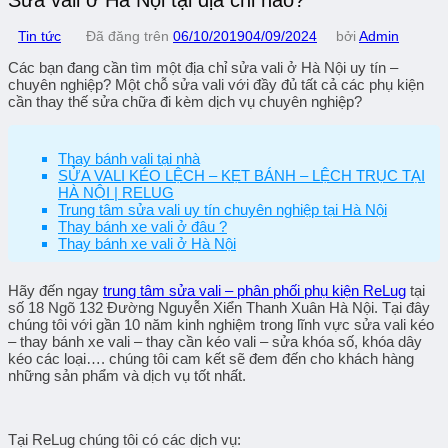
Tin tức
Đã đăng trên
06/10/2019
04/09/2024
bởi
Admin
Các bạn đang cần tìm một địa chỉ
sửa vali ở Hà Nội
uy tín –
chuyên nghiệp? Một chỗ sửa vali với đầy đủ tất cả các phụ kiện
cần thay thế sửa chữa đi kèm dịch vụ chuyên nghiệp?
Thay bánh vali tại nhà
SỬA VALI KÉO LỆCH – KẸT BÁNH – LỆCH TRỤC TẠI
HÀ NỘI | RELUG
Trung tâm sửa vali uy tín chuyên nghiệp tại Hà Nội
Thay bánh xe vali ở đâu ?
Thay bánh xe vali ở Hà Nội
Hãy đến ngay
trung tâm sửa vali – phân phối phụ kiện ReLug
tại
số 18 Ngõ 132 Đường Nguyễn Xiển Thanh Xuân Hà Nội. Tại đây
chúng tôi với gần 10 năm kinh nghiệm trong lĩnh vực
sửa vali kéo
– thay bánh xe vali – thay cần kéo vali – sửa khóa số, khóa dây
kéo các loại
…. chúng tôi cam kết sẽ đem đến cho khách hàng
những sản phẩm và dịch vụ tốt nhất.
Tại
ReLug
chúng tôi có các dịch vụ: