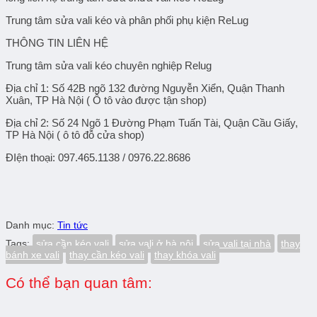
Trung tâm sửa vali kéo và phân phối phụ kiện ReLug
THÔNG TIN LIÊN HỆ
Trung tâm sửa vali kéo chuyên nghiệp Relug
Địa chỉ 1
: Số 42B ngõ 132 đường Nguyễn Xiển, Quận Thanh
Xuân, TP Hà Nội ( Ô tô vào được tận shop)
Địa chỉ 2
: Số 24 Ngõ 1 Đường Phạm Tuấn Tài, Quận Cầu Giấy,
TP Hà Nội ( ô tô đỗ cửa shop)
ĐIện thoại: 097.465.1138 / 0976.22.8686
Danh mục:
Tin tức
Tags:
sửa cần kéo vali
sửa vali ở hà nội
sửa vali tại nhà
thay
bánh xe vali
thay cần kéo vali
thay khóa vali
Có thể bạn quan tâm: