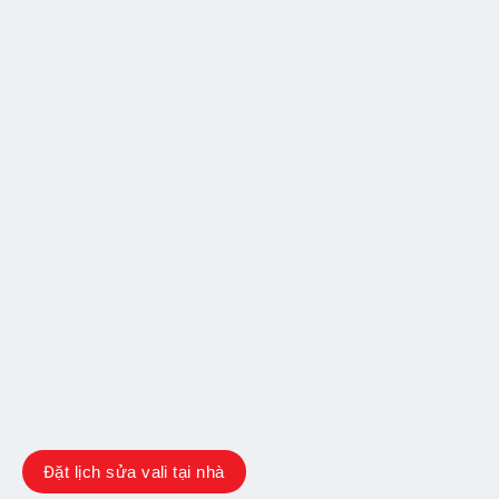
Đặt lịch sửa vali tại nhà