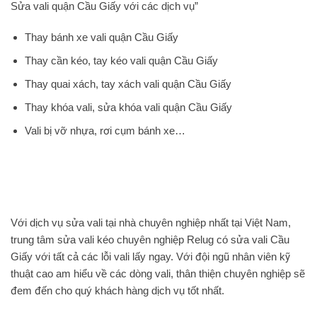
Sửa vali quận Cầu Giấy với các dịch vụ”
Thay bánh xe vali quận Cầu Giấy
Thay cần kéo, tay kéo vali quận Cầu Giấy
Thay quai xách, tay xách vali quận Cầu Giấy
Thay khóa vali, sửa khóa vali quận Cầu Giấy
Vali bị vỡ nhựa, rơi cụm bánh xe…
Với dịch vụ sửa vali tại nhà chuyên nghiệp nhất tại Việt Nam,
trung tâm sửa vali kéo chuyên nghiệp Relug có sửa vali Cầu
Giấy với tất cả các lỗi vali lấy ngay. Với đội ngũ nhân viên kỹ
thuật cao am hiểu về các dòng vali, thân thiện chuyên nghiệp sẽ
đem đến cho quý khách hàng dịch vụ tốt nhất.