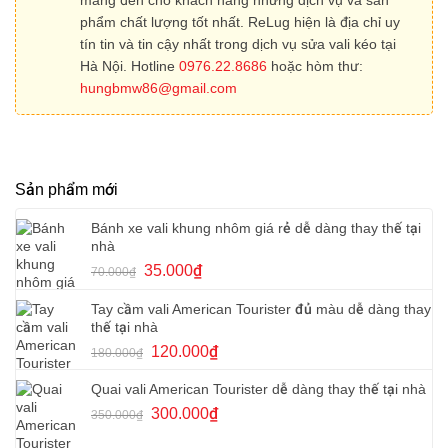
mang đến cho khách hàng những dịch vụ và sản
phẩm chất lượng tốt nhất. ReLug hiện là địa chỉ uy
tín tin và tin cậy nhất trong dịch vụ sửa vali kéo tại
Hà Nội. Hotline
0976.22.8686
hoặc hòm thư:
hungbmw86@gmail.com
Sản phẩm mới
Bánh xe vali khung nhôm giá rẻ dễ dàng thay thế tại
nhà
Giá
Giá
35.000
₫
70.000
₫
gốc
hiện
là:
tại
Tay cầm vali American Tourister đủ màu dễ dàng thay
70.000₫.
là:
thế tại nhà
35.000₫.
Giá
Giá
120.000
₫
180.000
₫
gốc
hiện
là:
tại
Quai vali American Tourister dễ dàng thay thế tại nhà
180.000₫.
là:
Giá
Giá
300.000
₫
350.000
₫
120.000₫.
gốc
hiện