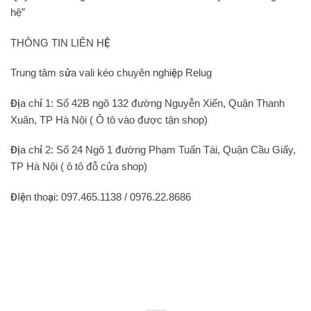
hệ”
THÔNG TIN LIÊN HỆ
Trung tâm sửa vali kéo chuyên nghiệp Relug
Địa chỉ 1
: Số 42B ngõ 132 đường Nguyễn Xiển, Quận Thanh
Xuân, TP Hà Nội ( Ô tô vào được tận shop)
Địa chỉ 2
: Số 24 Ngõ 1 đường Phạm Tuấn Tài, Quận Cầu Giấy,
TP Hà Nội ( ô tô đỗ cửa shop)
ĐIện thoại
: 097.465.1138 / 0976.22.8686