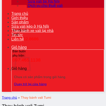
Sửa vali tại Hà Nội
Dịch vụ cho thuê vali
Trang chủ
Giới thiệu
Sản phẩm
Sửa vali kéo ở Hà Nội
Tư vấn kỹ
Thay bánh xe vali tại nhà
thuật
Tin tức
0976.22.8686
Liên hệ
Giỏ hàng
Bán buôn
phụ kiện
097.465.1138
Giỏ hàng
Chưa có sản phẩm trong giỏ hàng.
Quay trở lại cửa hàng
Trang chủ
»
Thay bánh vali Tumi
Thay bánh vali Tumi