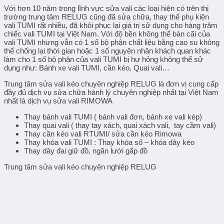
Với hơn 10 năm trong lĩnh vực sửa vali các loại hiện có trên thị
trường trung tâm RELUG cũng đã sửa chữa, thay thế phụ kiện
vali TUMI rất nhiều, đã khôi phục lại giá trị sử dụng cho hàng trăm
chiếc vali TUMI tại Việt Nam. Với độ bền không thể bàn cãi của
vali TUMI nhưng vẫn có 1 số bộ phận chất liệu bằng cao su không
thể chống lại thời gian hoặc 1 số nguyên nhân khách quan khác
làm cho 1 số bộ phận của vali TUMI bị hư hỏng không thể sử
dụng như: Bánh xe vali TUMI, cần kéo, Quai vali…
Trung tâm sửa vali kéo chuyên nghiệp RELUG là đơn vị cung cấp
đầy đủ dịch vụ sửa chữa hành lý chuyên nghiệp nhất tại Việt Nam
nhất là dịch vụ sửa vali RIMOWA
Thay bánh vali TUMI
( bánh vali đơn, bánh xe vali kép)
Thay quai vali ( thay tay xách, quai xách vali, tay cầm vali)
Thay cần kéo vali R
TUMI
/ sửa cần kéo
Rimowa
Thay khóa vali
TUMI
: Thay khóa số – khóa dây kéo
Thay dây đai giữ đồ, ngăn lưới gấp đồ
Trung tâm sửa vali kéo chuyên nghiệp RELUG