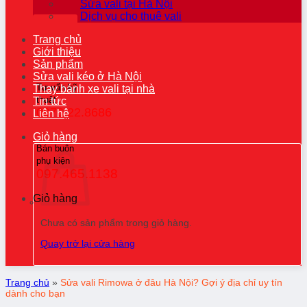
Sửa vali tại Hà Nội
Dịch vụ cho thuê vali
Trang chủ
Giới thiệu
Sản phẩm
Sửa vali kéo ở Hà Nội
Tư vấn kỹ
Thay bánh xe vali tại nhà
thuật
Tin tức
0976.22.8686
Liên hệ
Giỏ hàng
Bán buôn
phụ kiện
097.465.1138
Giỏ hàng
Chưa có sản phẩm trong giỏ hàng.
Quay trở lại cửa hàng
Trang chủ
»
Sửa vali Rimowa ở đâu Hà Nội? Gợi ý địa chỉ uy tín
dành cho bạn