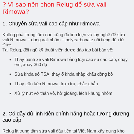
? Vì sao nên chọn Relug để sửa vali
Rimowa?
1.
Chuyên sửa vali cao cấp như Rimowa
Không phải trung tâm nào cũng đủ linh kiện và tay nghề để sửa
vali Rimowa – dòng vali nhôm – polycarbonate nổi tiếng đến từ
Đức.
Tại
Relug
, đội ngũ kỹ thuật viên được đào tạo bài bản về:
Thay bánh xe vali Rimowa
bằng loại cao su cao cấp, chạy
êm, xoay 360 độ
Sửa khóa số TSA
, thay ổ khóa nhập khẩu đồng bộ
Thay cần kéo Rimowa
, trơn tru, chắc chắn
Xử lý
nứt vỡ thân vỏ
, hở gioăng, lệch khung nhôm
2.
Có đầy đủ linh kiện chính hãng hoặc tương đương
cao cấp
Relug là trung tâm sửa vali đầu tiên tại Việt Nam xây dựng kho