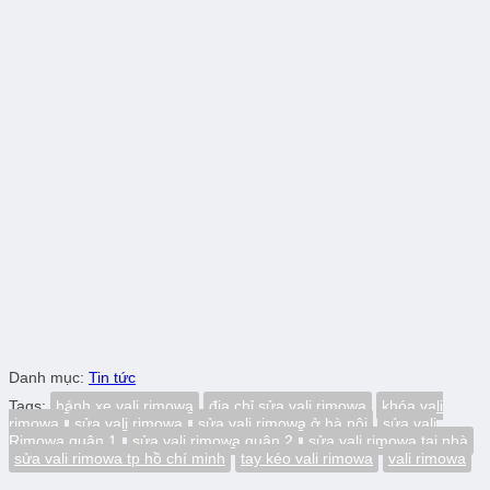
Danh mục:
Tin tức
Tags:
bánh xe vali rimowa
địa chỉ sửa vali rimowa
khóa vali
rimowa
sửa vali rimowa
sửa vali rimowa ở hà nội
sửa vali
Rimowa quận 1
sửa vali rimowa quận 2
sửa vali rimowa tại nhà
sửa vali rimowa tp hồ chí minh
tay kéo vali rimowa
vali rimowa