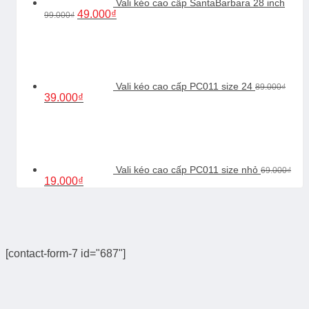
Vali kéo cao cấp SantaBarbara 28 inch
Giá
Giá
49.000
₫
99.000
₫
gốc
hiện
là:
tại
99.000₫.
là:
49.000₫.
Vali kéo cao cấp PC011 size 24
89.000
₫
Giá
Giá
39.000
₫
gốc
hiện
là:
tại
89.000₫.
là:
39.000₫.
Vali kéo cao cấp PC011 size nhỏ
69.000
₫
Giá
Giá
19.000
₫
gốc
hiện
là:
tại
69.000₫.
là:
19.000₫.
[contact-form-7 id="687"]