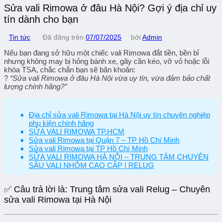
Sửa vali Rimowa ở đâu Hà Nội? Gợi ý địa chỉ uy
tín dành cho bạn
Tin tức
Đã đăng trên
07/07/2025
bởi
Admin
Nếu bạn đang sở hữu một chiếc
vali Rimowa đắt tiền
, bền bỉ
nhưng không may bị
hỏng bánh xe, gãy cần kéo, vỡ vỏ hoặc lỗi
khóa TSA
, chắc chắn bạn sẽ băn khoăn:
?
“Sửa vali Rimowa ở đâu Hà Nội vừa uy tín, vừa đảm bảo chất
lượng chính hãng?”
Địa chỉ sửa vali Rimowa tại Hà Nội uy tín chuyên nghiệp
phụ kiện chính hãng
SỬA VALI RIMOWA TP.HCM
Sửa vali Rimowa tại Quận 7 – TP Hồ Chí Minh
Sửa vali Rimowa tại TP Hồ Chí Minh
SỬA VALI RIMOWA HÀ NỘI – TRUNG TÂM CHUYÊN
SÂU VALI NHÔM CAO CẤP | RELUG
✅ Câu trả lời là:
Trung tâm sửa vali Relug – Chuyên
sửa vali Rimowa tại Hà Nội