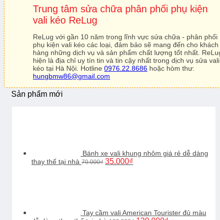
Trung tâm sửa chữa phân phối phụ kiện
vali kéo ReLug
ReLug với gần 10 năm trong lĩnh vực sửa chữa - phân phối
phụ kiện vali kéo các loại, đảm bảo sẽ mang đến cho khách
hàng những dịch vụ và sản phẩm chất lượng tốt nhất. ReLu
hiện là địa chỉ uy tín tin và tin cậy nhất trong dịch vụ sửa vali
kéo tại Hà Nội. Hotline
0976.22.8686
hoặc hòm thư:
hungbmw86@gmail.com
Sản phẩm mới
Bánh xe vali khung nhôm giá rẻ dễ dàng
Giá
Giá
35.000
₫
thay thế tại nhà
70.000
₫
gốc
hiện
là:
tại
70.000₫.
là:
35.000₫.
Tay cầm vali American Tourister đủ màu