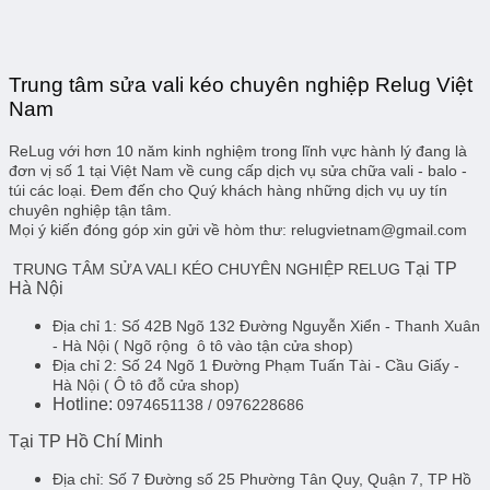
Trung tâm sửa vali kéo chuyên nghiệp Relug Việt
Nam
ReLug với hơn 10 năm kinh nghiệm trong lĩnh vực hành lý đang là
đơn vị số 1 tại Việt Nam về cung cấp dịch vụ sửa chữa vali - balo -
túi các loại. Đem đến cho Quý khách hàng những dịch vụ uy tín
chuyên nghiệp tận tâm.
Mọi ý kiến đóng góp xin gửi về hòm thư: relugvietnam@gmail.com
Tại TP
TRUNG TÂM SỬA VALI KÉO CHUYÊN NGHIỆP RELUG
Hà Nội
Địa chỉ 1:
Số 42B Ngõ 132 Đường Nguyễn Xiển - Thanh Xuân
- Hà Nội
( Ngõ rộng ô tô vào tận cửa shop)
Địa chỉ 2:
Số 24 Ngõ 1 Đường Phạm Tuấn Tài - Cầu Giấy -
Hà Nội
( Ô tô đỗ cửa shop)
Hotline:
0974651138 / 0976228686
Tại TP Hồ Chí Minh
Địa chỉ:
Số 7 Đường số 25 Phường Tân Quy, Quận 7, TP Hồ