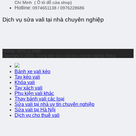
Chí Minh
( Ô tô đỗ cửa shop)
Hotline:
0974651138 / 0976228686
Dịch vụ sửa vali tại nhà chuyên nghiệp
Hotline: 0976.22.8686
Copyright © 2019 - Trung tâm sửa vali kéo chuyên nghiệp Relug
Bánh xe vali kéo
Tay kéo vali
Khóa vali
Tay xách vali
Phụ kiện vali khác
Thay bánh vali các loại
Sửa vali tại nhà uy tín chuyên nghiệp
Sửa vali tại Hà Nội
Dịch vụ cho thuê vali