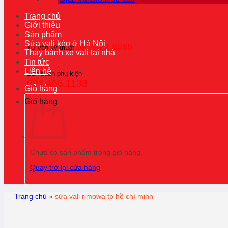
Trang chủ
Giới thiệu
Sản phẩm
Sửa vali kéo ở Hà Nội
0976.22.8686
Tư vấn kỹ thuật
Thay bánh xe vali tại nhà
Tin tức
Liên hệ
Bán buôn phụ kiện
097.465.1138
Giỏ hàng
Giỏ hàng
Chưa có sản phẩm trong giỏ hàng.
Quay trở lại cửa hàng
Trang chủ
»
sửa vali rimowa tp hồ chí minh