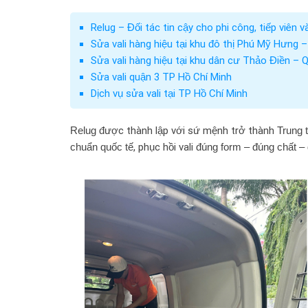
Relug – Đối tác tin cậy cho phi công, tiếp viên 
Sửa vali hàng hiệu tại khu đô thị Phú Mỹ Hưng –
Sửa vali hàng hiệu tại khu dân cư Thảo Điền – 
Sửa vali quận 3 TP Hồ Chí Minh
Dịch vụ sửa vali tại TP Hồ Chí Minh
Relug
được thành lập với sứ mệnh trở thành
Trung 
chuẩn quốc tế
, phục hồi vali
đúng form – đúng chất –