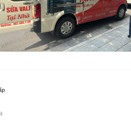
ấp
s)