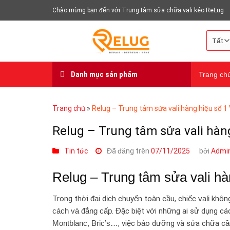
Chuyển
Chào mừng bạn đến với Trung tâm sửa chữa vali kéo ReLug
đến
nội
dung
Danh mục sản phẩm
Trang ch
Trang chủ
»
Relug – Trung tâm sửa vali hàng hiệu số 1
Relug – Trung tâm sửa vali hàn
Tin tức
Đã đăng trên
07/11/2025
bởi
Admi
Relug – Trung tâm sửa vali hà
Trong thời đại dịch chuyển toàn cầu, chiếc
vali
không
cách và đẳng cấp
. Đặc biệt với những ai sử dụng c
Montblanc, Bric’s…
, việc bảo dưỡng và sửa chữa c