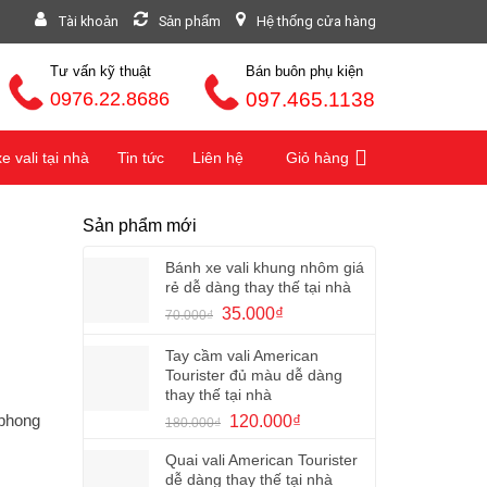
Tài khoản
Sản phẩm
Hệ thống cửa hàng
Tư vấn kỹ thuật
Bán buôn phụ kiện
0976.22.8686
097.465.1138
 vali tại nhà
Tin tức
Liên hệ
Giỏ hàng
Sản phẩm mới
Bánh xe vali khung nhôm giá
rẻ dễ dàng thay thế tại nhà
Giá
Giá
35.000
₫
70.000
₫
gốc
hiện
là:
tại
Tay cầm vali American
70.000₫.
là:
Tourister đủ màu dễ dàng
35.000₫.
thay thế tại nhà
Giá
Giá
 phong
120.000
₫
180.000
₫
gốc
hiện
là:
tại
Quai vali American Tourister
dễ dàng thay thế tại nhà
180.000₫.
là: