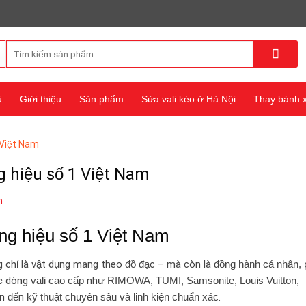
Tìm
kiếm:
ủ
Giới thiệu
Sản phẩm
Sửa vali kéo ở Hà Nội
Thay bánh xe
 Việt Nam
g hiệu số 1 Việt Nam
n
ng hiệu số 1 Việt Nam
 chỉ là vật dụng mang theo đồ đạc – mà còn là
đồng hành cá nhân,
ác dòng
vali cao cấp
như
RIMOWA, TUMI, Samsonite, Louis Vuitton,
ần đến
kỹ thuật chuyên sâu và linh kiện chuẩn xác
.