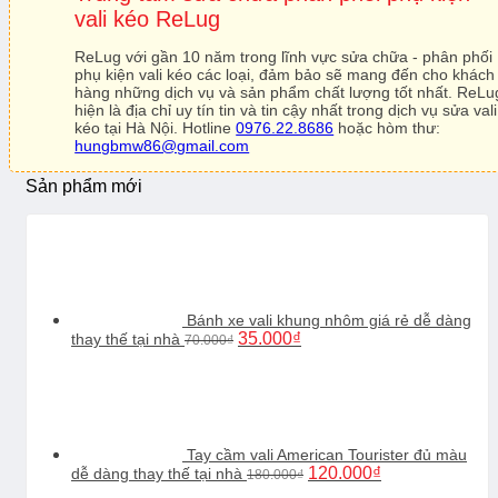
vali kéo ReLug
ReLug với gần 10 năm trong lĩnh vực sửa chữa - phân phối
phụ kiện vali kéo các loại, đảm bảo sẽ mang đến cho khách
hàng những dịch vụ và sản phẩm chất lượng tốt nhất. ReLu
hiện là địa chỉ uy tín tin và tin cậy nhất trong dịch vụ sửa vali
kéo tại Hà Nội. Hotline
0976.22.8686
hoặc hòm thư:
hungbmw86@gmail.com
Sản phẩm mới
Bánh xe vali khung nhôm giá rẻ dễ dàng
Giá
Giá
35.000
₫
thay thế tại nhà
70.000
₫
gốc
hiện
là:
tại
70.000₫.
là:
35.000₫.
Tay cầm vali American Tourister đủ màu
Giá
Giá
120.000
₫
dễ dàng thay thế tại nhà
180.000
₫
gốc
hiện