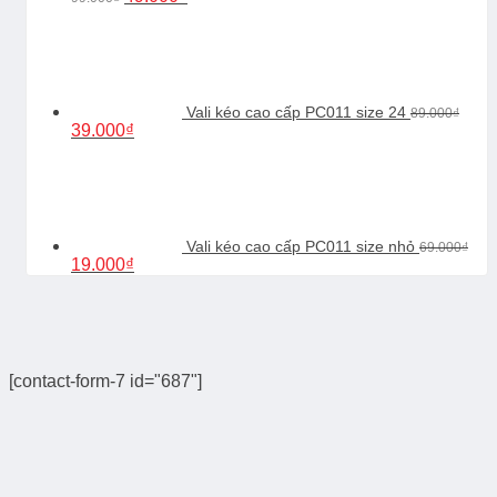
gốc
hiện
là:
tại
99.000₫.
là:
49.000₫.
Vali kéo cao cấp PC011 size 24
89.000
₫
Giá
Giá
39.000
₫
gốc
hiện
là:
tại
89.000₫.
là:
39.000₫.
Vali kéo cao cấp PC011 size nhỏ
69.000
₫
Giá
Giá
19.000
₫
gốc
hiện
là:
tại
69.000₫.
là:
19.000₫.
[contact-form-7 id="687"]