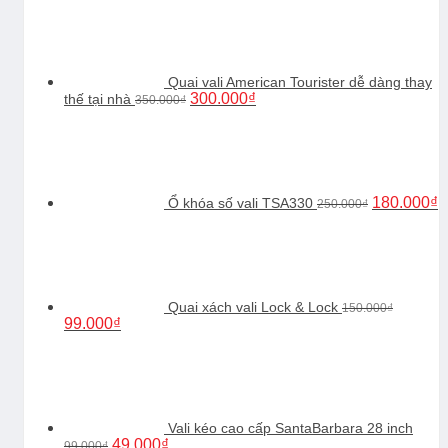
là:
tại
180.000₫.
là:
120.000₫.
Quai vali American Tourister dễ dàng thay
Giá
Giá
300.000
₫
thế tại nhà
350.000
₫
gốc
hiện
Giá
G
là:
tại
gốc
h
350.000₫.
là:
là:
tạ
300.000₫.
250.000₫.
là
1
180.000
₫
Ổ khóa số vali TSA330
250.000
₫
Quai xách vali Lock & Lock
150.000
₫
Giá
Giá
99.000
₫
gốc
hiện
là:
tại
150.000₫.
là:
99.000₫.
Vali kéo cao cấp SantaBarbara 28 inch
Giá
Giá
49.000
₫
99.000
₫