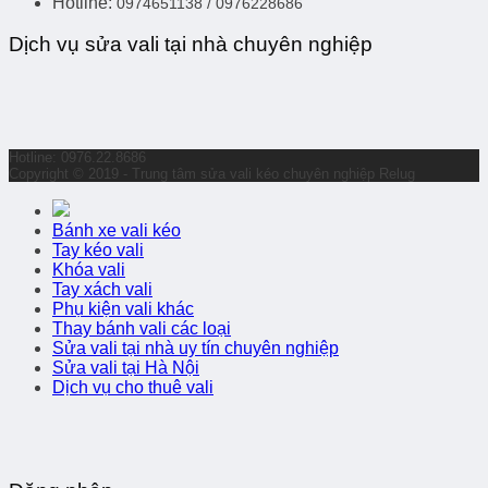
Hotline:
0974651138 / 0976228686
Dịch vụ sửa vali tại nhà chuyên nghiệp
Hotline: 0976.22.8686
Copyright © 2019 - Trung tâm sửa vali kéo chuyên nghiệp Relug
Bánh xe vali kéo
Tay kéo vali
Khóa vali
Tay xách vali
Phụ kiện vali khác
Thay bánh vali các loại
Sửa vali tại nhà uy tín chuyên nghiệp
Sửa vali tại Hà Nội
Dịch vụ cho thuê vali