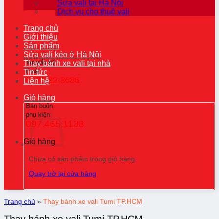
Sửa vali tại Hà Nội
Dịch vụ cho thuê vali
Trang chủ
Giới thiệu
Sản phẩm
Sửa vali kéo ở Hà Nội
Tư vấn kỹ
Thay bánh xe vali tại nhà
thuật
Tin tức
0976.22.8686
Liên hệ
Giỏ hàng
Bán buôn
phụ kiện
097.465.1138
Giỏ hàng
Chưa có sản phẩm trong giỏ hàng.
Quay trở lại cửa hàng
Trang chủ
»
Thay bánh xe vali Tumi TP.HCM
Thay bánh xe vali Tumi TP.HCM