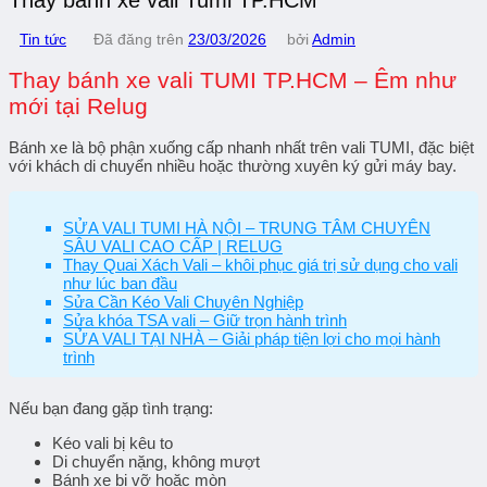
Tin tức
Đã đăng trên
23/03/2026
bởi
Admin
Thay bánh xe vali TUMI TP.HCM – Êm như
mới tại Relug
Bánh xe là bộ phận
xuống cấp nhanh nhất
trên vali TUMI, đặc biệt
với khách di chuyển nhiều hoặc thường xuyên ký gửi máy bay.
SỬA VALI TUMI HÀ NỘI – TRUNG TÂM CHUYÊN
SÂU VALI CAO CẤP | RELUG
Thay Quai Xách Vali – khôi phục giá trị sử dụng cho vali
như lúc ban đầu
Sửa Cần Kéo Vali Chuyên Nghiệp
Sửa khóa TSA vali – Giữ trọn hành trình
SỬA VALI TẠI NHÀ – Giải pháp tiện lợi cho mọi hành
trình
Nếu bạn đang gặp tình trạng:
Kéo vali bị kêu to
Di chuyển nặng, không mượt
Bánh xe bị vỡ hoặc mòn