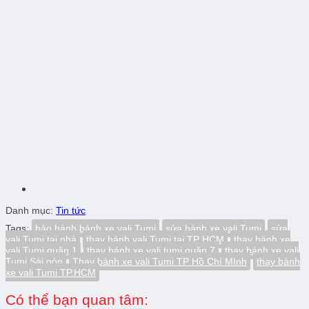
Danh mục:
Tin tức
Tags:
bảo hành bánh xe vali Tumi
sửa bánh xe vali Tumi
sửa
vali Tumi tại nhà
thay bánh vali Tumi tại TP HCM
thay bánh xe
vali Tumi quận 1
thay bánh xe vali tumi quận 7
thay bánh xe vali
Tumi Sài gòn
Thay bánh xe vali Tumi TP Hồ Chí MInh
thay bánh
xe vali Tumi TP.HCM
Có thể bạn quan tâm: