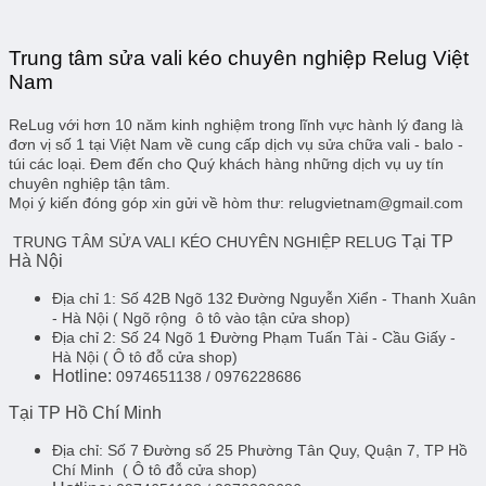
Trung tâm sửa vali kéo chuyên nghiệp Relug Việt
Nam
ReLug với hơn 10 năm kinh nghiệm trong lĩnh vực hành lý đang là
đơn vị số 1 tại Việt Nam về cung cấp dịch vụ sửa chữa vali - balo -
túi các loại. Đem đến cho Quý khách hàng những dịch vụ uy tín
chuyên nghiệp tận tâm.
Mọi ý kiến đóng góp xin gửi về hòm thư: relugvietnam@gmail.com
Tại TP
TRUNG TÂM SỬA VALI KÉO CHUYÊN NGHIỆP RELUG
Hà Nội
Địa chỉ 1:
Số 42B Ngõ 132 Đường Nguyễn Xiển - Thanh Xuân
- Hà Nội
( Ngõ rộng ô tô vào tận cửa shop)
Địa chỉ 2:
Số 24 Ngõ 1 Đường Phạm Tuấn Tài - Cầu Giấy -
Hà Nội
( Ô tô đỗ cửa shop)
Hotline:
0974651138 / 0976228686
Tại TP Hồ Chí Minh
Địa chỉ:
Số 7 Đường số 25 Phường Tân Quy, Quận 7, TP Hồ
Chí Minh
( Ô tô đỗ cửa shop)