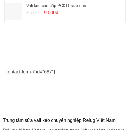
89.000₫.
là:
Vali kéo cao cấp PC011 size nhỏ
39.000₫.
Giá
Giá
19.000
₫
69.000
₫
gốc
hiện
là:
tại
69.000₫.
là:
19.000₫.
[contact-form-7 id="687"]
Trung tâm sửa vali kéo chuyên nghiệp Relug Việt Nam