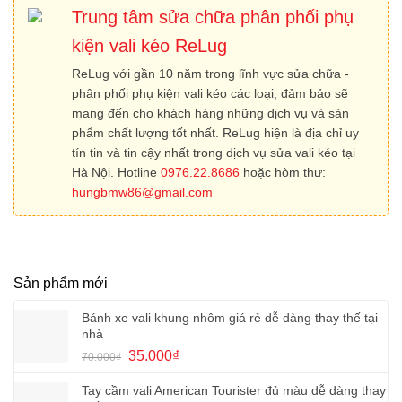
Trung tâm sửa chữa phân phối phụ
kiện vali kéo ReLug
ReLug với gần 10 năm trong lĩnh vực sửa chữa -
phân phối phụ kiện vali kéo các loại, đảm bảo sẽ
mang đến cho khách hàng những dịch vụ và sản
phẩm chất lượng tốt nhất. ReLug hiện là địa chỉ uy
tín tin và tin cậy nhất trong dịch vụ sửa vali kéo tại
Hà Nội. Hotline
0976.22.8686
hoặc hòm thư:
hungbmw86@gmail.com
Sản phẩm mới
Bánh xe vali khung nhôm giá rẻ dễ dàng thay thế tại
nhà
Giá
Giá
35.000
₫
70.000
₫
gốc
hiện
là:
tại
Tay cầm vali American Tourister đủ màu dễ dàng thay