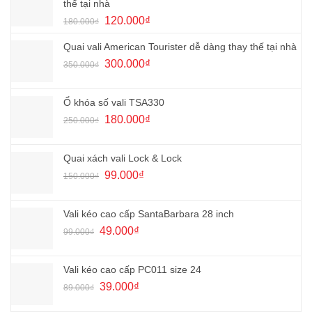
70.000₫.
là:
thế tại nhà
35.000₫.
Giá
Giá
120.000
₫
180.000
₫
gốc
hiện
là:
tại
Quai vali American Tourister dễ dàng thay thế tại nhà
180.000₫.
là:
Giá
Giá
300.000
₫
350.000
₫
120.000₫.
gốc
hiện
là:
tại
350.000₫.
là:
Ổ khóa số vali TSA330
300.000₫.
Giá
Giá
180.000
₫
250.000
₫
gốc
hiện
là:
tại
250.000₫.
là:
Quai xách vali Lock & Lock
180.000₫.
Giá
Giá
99.000
₫
150.000
₫
gốc
hiện
là:
tại
150.000₫.
là:
Vali kéo cao cấp SantaBarbara 28 inch
99.000₫.
Giá
Giá
49.000
₫
99.000
₫
gốc
hiện
là:
tại
99.000₫.
là:
Vali kéo cao cấp PC011 size 24
49.000₫.
Giá
Giá
39.000
₫
89.000
₫
gốc
hiện
là:
tại