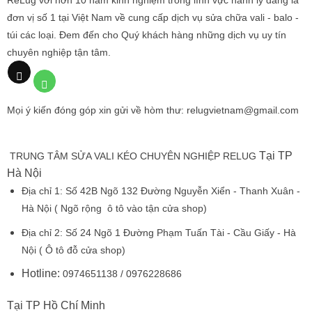
ReLug với hơn 10 năm kinh nghiệm trong lĩnh vực hành lý đang là
đơn vị số 1 tại Việt Nam về cung cấp dịch vụ sửa chữa vali - balo -
túi các loại. Đem đến cho Quý khách hàng những dịch vụ uy tín
chuyên nghiệp tận tâm.
Mọi ý kiến đóng góp xin gửi về hòm thư: relugvietnam@gmail.com
Tại TP
TRUNG TÂM SỬA VALI KÉO CHUYÊN NGHIỆP RELUG
Hà Nội
Địa chỉ 1:
Số 42B Ngõ 132 Đường Nguyễn Xiển - Thanh Xuân -
Hà Nội
( Ngõ rộng ô tô vào tận cửa shop)
Địa chỉ 2:
Số 24 Ngõ 1 Đường Phạm Tuấn Tài - Cầu Giấy - Hà
Nội
( Ô tô đỗ cửa shop)
Hotline:
0974651138 / 0976228686
Tại TP Hồ Chí Minh