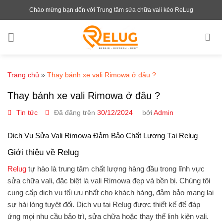
Chuyển
Chào mừng bạn đến với Trung tâm sửa chữa vali kéo ReLug
đến
nội
dung
Trang chủ
»
Thay bánh xe vali Rimowa ở đâu ?
Thay bánh xe vali Rimowa ở đâu ?
Tin tức
Đã đăng trên
30/12/2024
bởi
Admin
Dịch Vụ Sửa Vali Rimowa Đảm Bảo Chất Lượng Tại Relug
Giới thiệu về Relug
Relug
tự hào là trung tâm chất lượng hàng đầu trong lĩnh vực
sửa chữa vali, đặc biệt là vali Rimowa đẹp và bền bị. Chúng tôi
cung cấp dịch vụ tối ưu nhất cho khách hàng, đảm bảo mang lại
sự hài lòng tuyệt đối. Dịch vụ tại
Relug
được thiết kế để đáp
ứng mọ̣i nhu cầu bảo trì, sửa chữa hoặc thay thế linh kiện vali.