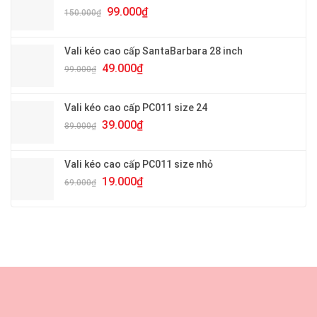
180.000₫.
Giá
Giá
99.000
₫
150.000
₫
gốc
hiện
là:
tại
150.000₫.
là:
Vali kéo cao cấp SantaBarbara 28 inch
99.000₫.
Giá
Giá
49.000
₫
99.000
₫
gốc
hiện
là:
tại
99.000₫.
là:
Vali kéo cao cấp PC011 size 24
49.000₫.
Giá
Giá
39.000
₫
89.000
₫
gốc
hiện
là:
tại
89.000₫.
là:
Vali kéo cao cấp PC011 size nhỏ
39.000₫.
Giá
Giá
19.000
₫
69.000
₫
gốc
hiện
là:
tại
69.000₫.
là:
19.000₫.