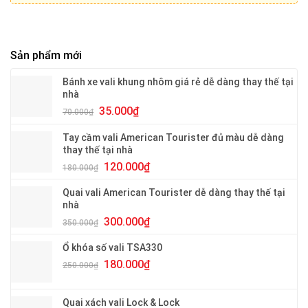
Sản phẩm mới
Bánh xe vali khung nhôm giá rẻ dễ dàng thay thế tại
nhà
Giá
Giá
35.000
₫
70.000
₫
gốc
hiện
là:
tại
Tay cầm vali American Tourister đủ màu dễ dàng
70.000₫.
là:
thay thế tại nhà
35.000₫.
Giá
Giá
120.000
₫
180.000
₫
gốc
hiện
là:
tại
Quai vali American Tourister dễ dàng thay thế tại
180.000₫.
là:
nhà
120.000₫.
Giá
Giá
300.000
₫
350.000
₫
gốc
hiện
là:
tại
Ổ khóa số vali TSA330
350.000₫.
là:
Giá
Giá
180.000
₫
250.000
₫
300.000₫.
gốc
hiện
là:
tại
250.000₫.
là:
Quai xách vali Lock & Lock