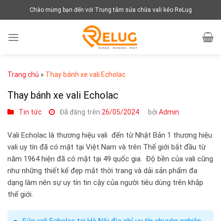
Chuyển
Chào mừng bạn đến với Trung tâm sửa chữa vali kéo ReLug
đến
nội
dung
Trang chủ
»
Thay bánh xe vali Echolac
Thay bánh xe vali Echolac
Tin tức
Đã đăng trên
26/05/2024
bởi
Admin
Vali Echolac là thương hiệu vali đến từ Nhật Bản 1 thương hiệu
vali uy tín đã có mặt tại Việt Nam và trên Thế giới bắt đầu từ
năm 1964 hiện đã có mặt tại 49 quốc gia. Độ bền của vali cũng
như những thiết kế đẹp mắt thời trang và dải sản phẩm đa
dạng làm nên sự uy tín tin cậy của người tiêu dùng trên khắp
thế giới.
Sửa vali Echolac tại Hà Nội địa chỉ uy tín chuyên nghiệp