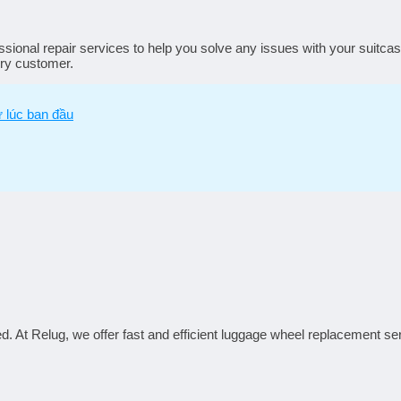
essional repair services to help you solve any issues with your suitc
ery customer.
ư lúc ban đầu
 At Relug, we offer fast and efficient
luggage wheel replacement
ser