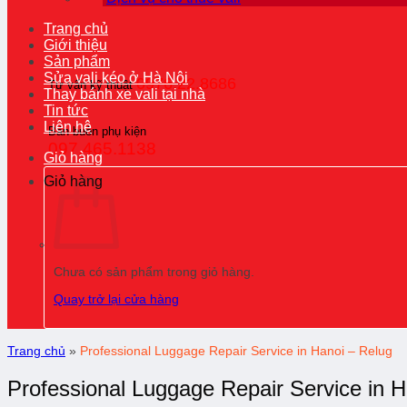
Trang chủ
Giới thiệu
Sản phẩm
Sửa vali kéo ở Hà Nội
0976.22.8686
Tư vấn kỹ thuật
Thay bánh xe vali tại nhà
Tin tức
Liên hệ
Bán buôn phụ kiện
097.465.1138
Giỏ hàng
Giỏ hàng
Chưa có sản phẩm trong giỏ hàng.
Quay trở lại cửa hàng
Trang chủ
»
Professional Luggage Repair Service in Hanoi – Relug
Professional Luggage Repair Service in H