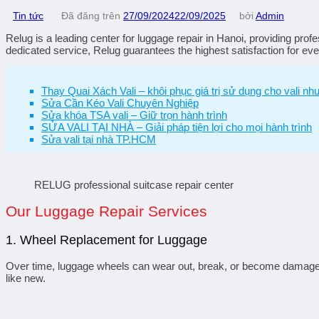
Tin tức
Đã đăng trên
27/09/2024
22/09/2025
bởi
Admin
Relug is a leading center for
luggage repair in Hanoi
, providing prof
dedicated service, Relug guarantees the highest satisfaction for ev
Thay Quai Xách Vali – khôi phục giá trị sử dụng cho vali nh
Sửa Cần Kéo Vali Chuyên Nghiệp
Sửa khóa TSA vali – Giữ trọn hành trình
SỬA VALI TẠI NHÀ – Giải pháp tiện lợi cho mọi hành trình
Sửa vali tại nhà TP.HCM
RELUG professional suitcase repair center
Our Luggage Repair Services
1.
Wheel Replacement for Luggage
Over time, luggage wheels can wear out, break, or become damaged.
like new.