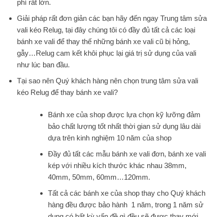
phí rất lớn.
Giải pháp rất đơn giản các bạn hãy đến ngay Trung tâm sửa
vali kéo Relug, tại đây chúng tôi có đầy đủ tất cả các loại
bánh xe vali để thay thế những bánh xe vali cũ bị hỏng,
gẫy…Relug cam kết khôi phục lại giá trị sử dụng của vali
như lúc ban đầu.
Tại sao nên Quý khách hàng nên chọn trung tâm sửa vali
kéo Relug để thay bánh xe vali?
Bánh xe của shop được lựa chọn kỹ lưỡng đảm
bảo chất lượng tốt nhất thời gian sử dụng lâu dài
dựa trên kinh nghiệm 10 năm của shop
Đầy đủ tất các mẫu bánh xe vali đơn, bánh xe vali
kép với nhiều kích thước khác nhau 38mm,
40mm, 50mm, 60mm…120mm.
Tất cả các bánh xe của shop thay cho Quý khách
hàng đều được bảo hành 1 năm, trong 1 năm sử
dụng có bất kỳ vấn đề gì đều sẽ được thay mới.