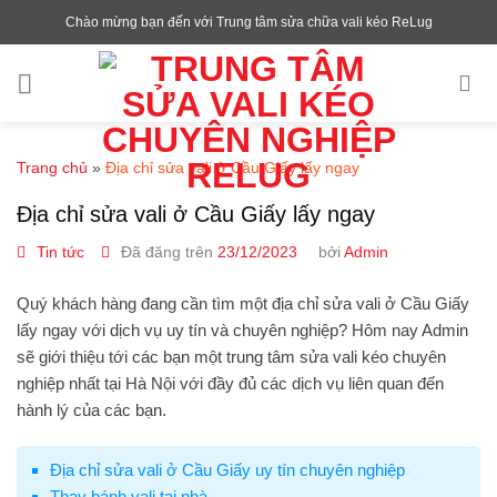
Chuyển
Chào mừng bạn đến với Trung tâm sửa chữa vali kéo ReLug
đến
nội
dung
Trang chủ
»
Địa chỉ sửa vali ở Cầu Giấy lấy ngay
Địa chỉ sửa vali ở Cầu Giấy lấy ngay
Tin tức
Đã đăng trên
23/12/2023
bởi
Admin
Quý khách hàng đang cần tìm một
địa chỉ sửa vali ở Cầu Giấy
lấy ngay với dịch vụ uy tín và chuyên nghiệp? Hôm nay Admin
sẽ giới thiệu tới các bạn một trung tâm sửa vali kéo chuyên
nghiệp nhất tại Hà Nội với đầy đủ các dịch vụ liên quan đến
hành lý của các bạn.
Địa chỉ sửa vali ở Cầu Giấy uy tín chuyên nghiệp
Thay bánh vali tại nhà