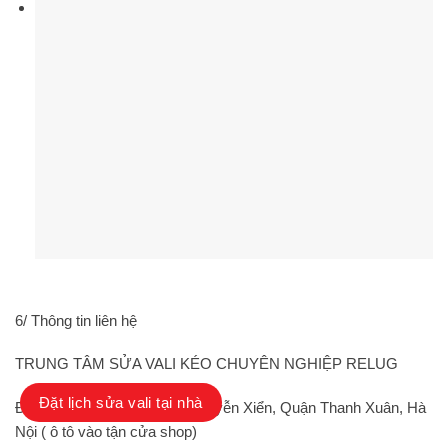
6/ Thông tin liên hệ
TRUNG TÂM SỬA VALI KÉO CHUYÊN NGHIỆP RELUG
Đặt lịch sửa vali tại nhà
Địa chỉ 1: Số 42B ngõ 132 Nguyễn Xiển, Quận Thanh Xuân, Hà
Nội ( ô tô vào tận cửa shop)