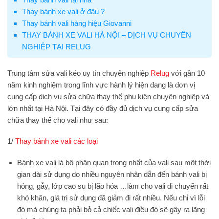
Thay bánh xe vali ở đâu ?
Thay bánh vali hàng hiệu Giovanni
THAY BÁNH XE VALI HÀ NỘI – DỊCH VỤ CHUYÊN
NGHIỆP TẠI RELUG
Trung tâm
sửa vali kéo
uy tín chuyên nghiệp
Relug
với gần 10
năm kinh nghiệm trong lĩnh vực hành lý hiện đang là đơn vị
cung cấp dịch vụ sửa chữa thay thế phụ kiện chuyên nghiệp và
lớn nhất tại Hà Nội. Tại đây có đầy đủ dịch vụ cung cấp sửa
chữa thay thế cho vali như sau:
1/
Thay bánh xe vali các loại
Bánh xe vali là bộ phận quan trọng nhất của vali sau một thời
gian dài sử dụng do nhiều nguyên nhân dẫn đến bánh vali bị
hỏng, gẫy, lớp cao su bị lão hóa …làm cho vali di chuyển rất
khó khăn, giá trị sử dụng đã giảm đi rất nhiều. Nếu chỉ vì lỗi
đó mà chúng ta phải bỏ cả chiếc vali điều đó sẽ gây ra lãng