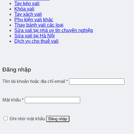
Tay kéo vali
Khóa vali
Tay xách vali
Phụ kiện vali khác
Thay bánh vali các loại
Sửa vali tại nhà uy tín chuyên nghiệp
Sửa vali tại Hà Nội
Dịch vụ cho thuê vali
Đăng nhập
Tên tài khoản hoặc địa chỉ email
*
Mật khẩu
*
Ghi nhớ mật khẩu
Đăng nhập