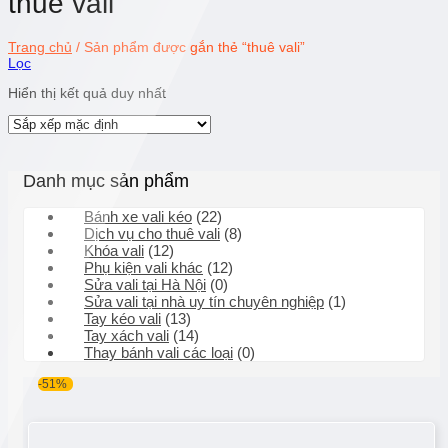
thuê vali
Trang chủ
/
Sản phẩm được gắn thẻ “thuê vali”
Lọc
Hiển thị kết quả duy nhất
Danh mục sản phẩm
Bánh xe vali kéo
(22)
Dịch vụ cho thuê vali
(8)
Khóa vali
(12)
Phụ kiện vali khác
(12)
Sửa vali tại Hà Nội
(0)
Sửa vali tại nhà uy tín chuyên nghiệp
(1)
Tay kéo vali
(13)
Tay xách vali
(14)
Thay bánh vali các loại
(0)
-51%