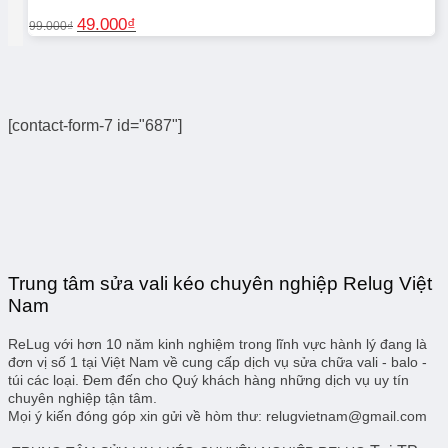
Giá
Giá
49.000
₫
99.000
₫
gốc
hiện
là:
tại
99.000₫.
là:
49.000₫.
[contact-form-7 id="687"]
Trung tâm sửa vali kéo chuyên nghiệp Relug Việt
Nam
ReLug với hơn 10 năm kinh nghiệm trong lĩnh vực hành lý đang là
đơn vị số 1 tại Việt Nam về cung cấp dịch vụ sửa chữa vali - balo -
túi các loại. Đem đến cho Quý khách hàng những dịch vụ uy tín
chuyên nghiệp tận tâm.
Mọi ý kiến đóng góp xin gửi về hòm thư: relugvietnam@gmail.com