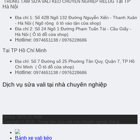
Tại TP
TRUNG TÂM SỬA VALI KÉO CHUYÊN NGHIỆP RELUG
Hà Nội
Địa chỉ 1:
Số 42B Ngõ 132 Đường Nguyễn Xiển - Thanh Xuân
- Hà Nội
( Ngõ rộng ô tô vào tận cửa shop)
Địa chỉ 2:
Số 24 Ngõ 1 Đường Phạm Tuấn Tài - Cầu Giấy -
Hà Nội
( Ô tô đỗ cửa shop)
Hotline:
0974651138 / 0976228686
Tại TP Hồ Chí Minh
Địa chỉ:
Số 7 Đường số 25 Phường Tân Quy, Quận 7, TP Hồ
Chí Minh
( Ô tô đỗ cửa shop)
Hotline:
0974651138 / 0976228686
Dịch vụ sửa vali tại nhà chuyên nghiệp
Hotline: 0976.22.8686
Copyright © 2019 - Trung tâm sửa vali kéo chuyên nghiệp Relug
Bánh xe vali kéo