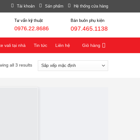
Tài khoản
Sản phẩm
Hệ thống cửa hàng
Tư vấn kỹ thuật
Bán buôn phụ kiện
0976.22.8686
097.465.1138
 vali tại nhà
Tin tức
Liên hệ
Giỏ hàng
ing all 3 results