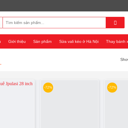
Tìm
kiếm:
ủ
Giới thiệu
Sản phẩm
Sửa vali kéo ở Hà Nội
Thay bánh xe
Show
”
-72%
-72%