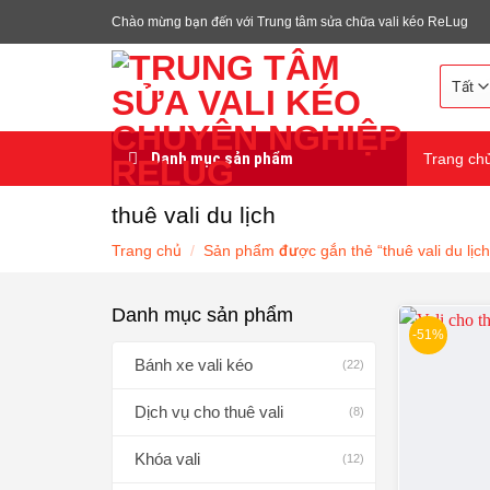
Chuyển
Chào mừng bạn đến với Trung tâm sửa chữa vali kéo ReLug
đến
nội
dung
Danh mục sản phẩm
Trang ch
thuê vali du lịch
Trang chủ
/
Sản phẩm được gắn thẻ “thuê vali du lịch
Danh mục sản phẩm
-51%
Bánh xe vali kéo
(22)
Dịch vụ cho thuê vali
(8)
Khóa vali
(12)