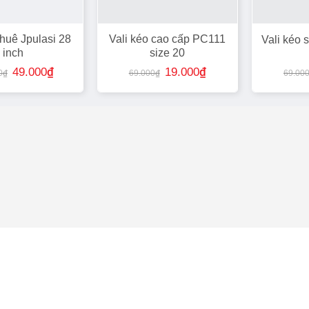
thuê Jpulasi 28
Vali kéo cao cấp PC111
Vali kéo
inch
size 20
Giá
Giá
Giá
Giá
49.000
₫
19.000
₫
0
₫
69.000
₫
69.00
gốc
hiện
gốc
hiện
là:
tại
là:
tại
100.000₫.
là:
69.000₫.
là:
49.000₫.
19.000₫.