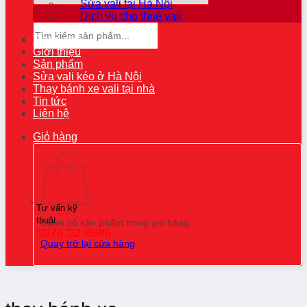
Sửa vali tại Hà Nội
Dịch vụ cho thuê vali
Tìm
kiếm:
Trang chủ
Giới thiệu
Sản phẩm
Sửa vali kéo ở Hà Nội
Thay bánh xe vali tại nhà
Tin tức
Liên hệ
Giỏ hàng
Tư vấn kỹ
thuật
Chưa có sản phẩm trong giỏ hàng.
0976.22.8686
Quay trở lại cửa hàng