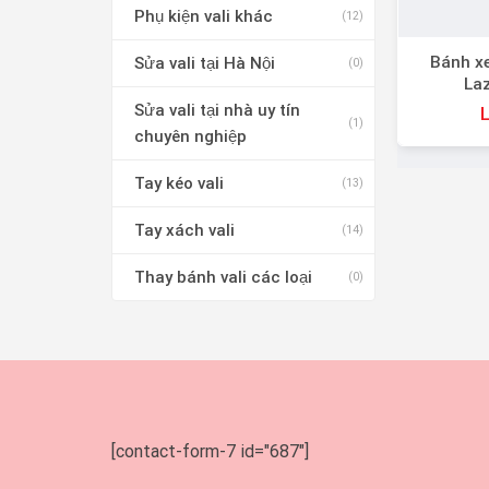
Phụ kiện vali khác
(12)
Bánh xe
Sửa vali tại Hà Nội
(0)
La
Sửa vali tại nhà uy tín
L
(1)
chuyên nghiệp
Tay kéo vali
(13)
Tay xách vali
(14)
Thay bánh vali các loại
(0)
[contact-form-7 id="687"]