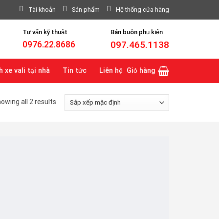
Tài khoản
Sản phẩm
Hệ thống cửa hàng
Tư vấn kỹ thuật
Bán buôn phụ kiện
097.465.1138
0976.22.8686
 xe vali tại nhà
Tin tức
Liên hệ
Giỏ hàng
owing all 2 results