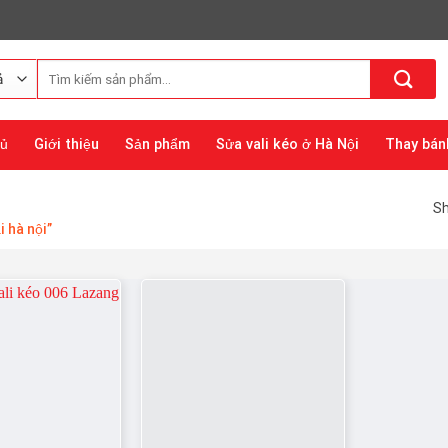
Tìm
kiếm:
hủ
Giới thiệu
Sản phẩm
Sửa vali kéo ở Hà Nội
Thay bánh
Sh
 hà nội”