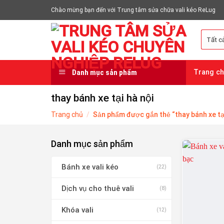
Chuyển
Chào mừng bạn đến với Trung tâm sửa chữa vali kéo ReLug
đến
nội
dung
Danh mục sản phẩm
Trang c
thay bánh xe tại hà nội
Trang chủ
/
Sản phẩm được gắn thẻ “thay bánh xe tại
Danh mục sản phẩm
Bánh xe vali kéo
(22)
Dịch vụ cho thuê vali
(8)
Khóa vali
(12)