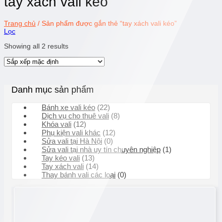
tay xách vali kéo
Trang chủ
/
Sản phẩm được gắn thẻ “tay xách vali kéo”
Lọc
Showing all 2 results
Danh mục sản phẩm
Bánh xe vali kéo
(22)
Dịch vụ cho thuê vali
(8)
Khóa vali
(12)
Phụ kiện vali khác
(12)
Sửa vali tại Hà Nội
(0)
Sửa vali tại nhà uy tín chuyên nghiệp
(1)
Tay kéo vali
(13)
Tay xách vali
(14)
Thay bánh vali các loại
(0)