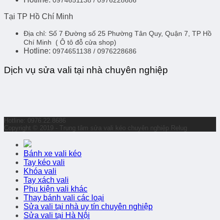
Tại TP Hồ Chí Minh
Địa chỉ:
Số 7 Đường số 25 Phường Tân Quy, Quận 7, TP Hồ
Chí Minh
( Ô tô đỗ cửa shop)
Hotline:
0974651138 / 0976228686
Dịch vụ sửa vali tại nhà chuyên nghiệp
Hotline: 0976.22.8686
Copyright © 2019 - Trung tâm sửa vali kéo chuyên nghiệp Relug
Bánh xe vali kéo
Tay kéo vali
Khóa vali
Tay xách vali
Phụ kiện vali khác
Thay bánh vali các loại
Sửa vali tại nhà uy tín chuyên nghiệp
Sửa vali tại Hà Nội