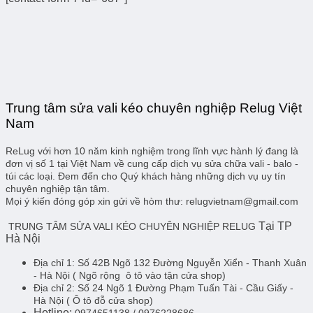
Trung tâm sửa vali kéo chuyên nghiệp Relug Việt
Nam
ReLug với hơn 10 năm kinh nghiệm trong lĩnh vực hành lý đang là
đơn vị số 1 tại Việt Nam về cung cấp dịch vụ sửa chữa vali - balo -
túi các loại. Đem đến cho Quý khách hàng những dịch vụ uy tín
chuyên nghiệp tận tâm.
Mọi ý kiến đóng góp xin gửi về hòm thư: relugvietnam@gmail.com
Tại TP
TRUNG TÂM SỬA VALI KÉO CHUYÊN NGHIỆP RELUG
Hà Nội
Địa chỉ 1:
Số 42B Ngõ 132 Đường Nguyễn Xiển - Thanh Xuân
- Hà Nội
( Ngõ rộng ô tô vào tận cửa shop)
Địa chỉ 2:
Số 24 Ngõ 1 Đường Phạm Tuấn Tài - Cầu Giấy -
Hà Nội
( Ô tô đỗ cửa shop)
Hotline:
0974651138 / 0976228686