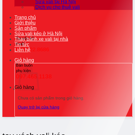
Sửa vali tại Hà Nội
Dịch vụ cho thuê vali
Trang chủ
Giới thiệu
Sản phẩm
Sửa vali kéo ở Hà Nội
Tư vấn kỹ
Thay bánh xe vali tại nhà
thuật
Tin tức
0976.22.8686
Liên hệ
Giỏ hàng
Bán buôn
phụ kiện
097.465.1138
Giỏ hàng
Chưa có sản phẩm trong giỏ hàng.
Quay trở lại cửa hàng