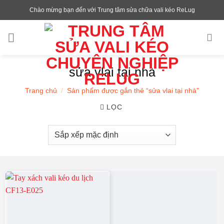
Chuyển
Chào mừng bạn đến với Trung tâm sửa chữa vali kéo ReLug
đến
nội
dung
sửa vlai tại nhà
Trang chủ
/
Sản phẩm được gắn thẻ “sửa vlai tại nhà”
LỌC