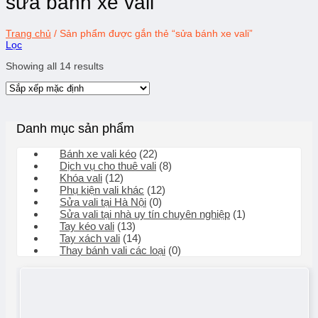
sửa bánh xe vali
Trang chủ
/
Sản phẩm được gắn thẻ “sửa bánh xe vali”
Lọc
Showing all 14 results
Danh mục sản phẩm
Bánh xe vali kéo
(22)
Dịch vụ cho thuê vali
(8)
Khóa vali
(12)
Phụ kiện vali khác
(12)
Sửa vali tại Hà Nội
(0)
Sửa vali tại nhà uy tín chuyên nghiệp
(1)
Tay kéo vali
(13)
Tay xách vali
(14)
Thay bánh vali các loại
(0)