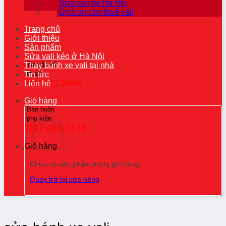
Sửa vali tại Hà Nội
Dịch vụ cho thuê vali
Trang chủ
Giới thiệu
Sản phẩm
Sửa vali kéo ở Hà Nội
Tư vấn kỹ
Thay bánh xe vali tại nhà
thuật
Tin tức
0976.22.8686
Liên hệ
Giỏ hàng
Bán buôn
phụ kiện
097.465.1138
Giỏ hàng
Chưa có sản phẩm trong giỏ hàng.
Quay trở lại cửa hàng