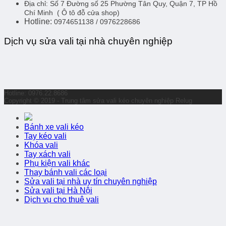
Địa chỉ:
Số 7 Đường số 25 Phường Tân Quy, Quận 7, TP Hồ
Chí Minh
( Ô tô đỗ cửa shop)
Hotline:
0974651138 / 0976228686
Dịch vụ sửa vali tại nhà chuyên nghiệp
Hotline: 0976.22.8686
Copyright © 2019 - Trung tâm sửa vali kéo chuyên nghiệp Relug
Bánh xe vali kéo
Tay kéo vali
Khóa vali
Tay xách vali
Phụ kiện vali khác
Thay bánh vali các loại
Sửa vali tại nhà uy tín chuyên nghiệp
Sửa vali tại Hà Nội
Dịch vụ cho thuê vali