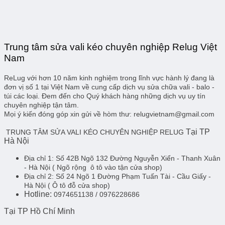
Trung tâm sửa vali kéo chuyên nghiệp Relug Việt
Nam
ReLug với hơn 10 năm kinh nghiệm trong lĩnh vực hành lý đang là
đơn vị số 1 tại Việt Nam về cung cấp dịch vụ sửa chữa vali - balo -
túi các loại. Đem đến cho Quý khách hàng những dịch vụ uy tín
chuyên nghiệp tận tâm.
Mọi ý kiến đóng góp xin gửi về hòm thư: relugvietnam@gmail.com
Tại TP
TRUNG TÂM SỬA VALI KÉO CHUYÊN NGHIỆP RELUG
Hà Nội
Địa chỉ 1:
Số 42B Ngõ 132 Đường Nguyễn Xiển - Thanh Xuân
- Hà Nội
( Ngõ rộng ô tô vào tận cửa shop)
Địa chỉ 2:
Số 24 Ngõ 1 Đường Phạm Tuấn Tài - Cầu Giấy -
Hà Nội
( Ô tô đỗ cửa shop)
Hotline:
0974651138 / 0976228686
Tại TP Hồ Chí Minh