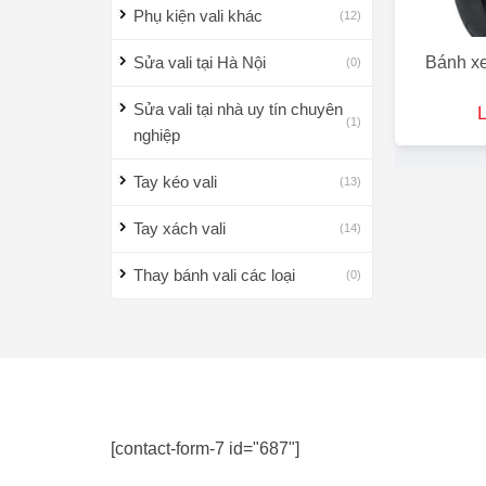
Phụ kiện vali khác
(12)
Sửa vali tại Hà Nội
Bánh xe
(0)
Sửa vali tại nhà uy tín chuyên
L
(1)
nghiệp
Tay kéo vali
(13)
Tay xách vali
(14)
Thay bánh vali các loại
(0)
[contact-form-7 id="687"]