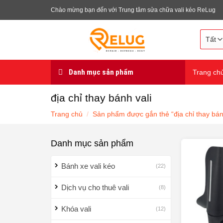
Chuyển
Chào mừng bạn đến với Trung tâm sửa chữa vali kéo ReLug
đến
nội
dung
Danh mục sản phẩm
Trang ch
địa chỉ thay bánh vali
Trang chủ
/
Sản phẩm được gắn thẻ “địa chỉ thay bánh
Danh mục sản phẩm
Bánh xe vali kéo
(22)
Dịch vụ cho thuê vali
(8)
Khóa vali
(12)