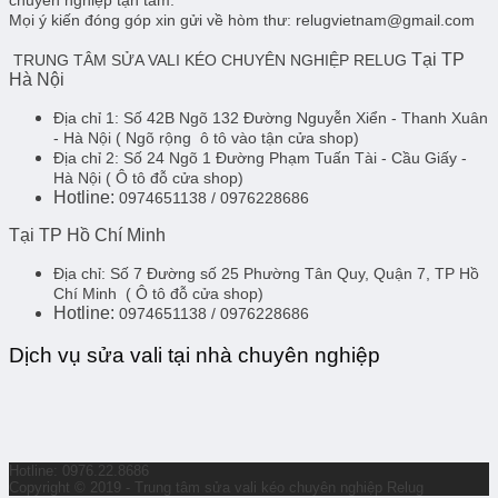
Mọi ý kiến đóng góp xin gửi về hòm thư: relugvietnam@gmail.com
Tại TP
TRUNG TÂM SỬA VALI KÉO CHUYÊN NGHIỆP RELUG
Hà Nội
Địa chỉ 1:
Số 42B Ngõ 132 Đường Nguyễn Xiển - Thanh Xuân
- Hà Nội
( Ngõ rộng ô tô vào tận cửa shop)
Địa chỉ 2:
Số 24 Ngõ 1 Đường Phạm Tuấn Tài - Cầu Giấy -
Hà Nội
( Ô tô đỗ cửa shop)
Hotline:
0974651138 / 0976228686
Tại TP Hồ Chí Minh
Địa chỉ:
Số 7 Đường số 25 Phường Tân Quy, Quận 7, TP Hồ
Chí Minh
( Ô tô đỗ cửa shop)
Hotline:
0974651138 / 0976228686
Dịch vụ sửa vali tại nhà chuyên nghiệp
Hotline: 0976.22.8686
Copyright © 2019 - Trung tâm sửa vali kéo chuyên nghiệp Relug