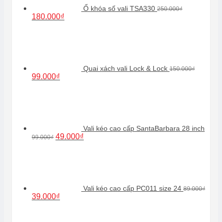
Ổ khóa số vali TSA330
250.000
₫
Giá
Giá
180.000
₫
gốc
hiện
là:
tại
250.000₫.
là:
180.000₫.
Quai xách vali Lock & Lock
150.000
₫
Giá
Giá
99.000
₫
gốc
hiện
là:
tại
150.000₫.
là:
99.000₫.
Vali kéo cao cấp SantaBarbara 28 inch
Giá
Giá
49.000
₫
99.000
₫
gốc
hiện
là:
tại
99.000₫.
là:
49.000₫.
Vali kéo cao cấp PC011 size 24
89.000
₫
Giá
Giá
39.000
₫
gốc
hiện
là:
tại
89.000₫.
là: