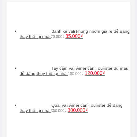
Bánh xe vali khung nhôm giá rẻ dễ dàng
Giá
Giá
35.000
₫
thay thế tại nhà
70.000
₫
gốc
hiện
là:
tại
70.000₫.
là:
35.000₫.
Tay cầm vali American Tourister đủ màu
Giá
Giá
120.000
₫
dễ dàng thay thế tại nhà
180.000
₫
gốc
hiện
là:
tại
180.000₫.
là:
120.000₫.
Quai vali American Tourister dễ dàng
Giá
Giá
300.000
₫
thay thế tại nhà
350.000
₫
gốc
hiện
là:
tại
350.000₫.
là:
300.000₫.