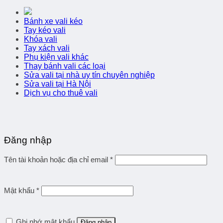
Bánh xe vali kéo
Tay kéo vali
Khóa vali
Tay xách vali
Phụ kiện vali khác
Thay bánh vali các loại
Sửa vali tại nhà uy tín chuyên nghiệp
Sửa vali tại Hà Nội
Dịch vụ cho thuê vali
Đăng nhập
Tên tài khoản hoặc địa chỉ email
*
Mật khẩu
*
Ghi nhớ mật khẩu
Đăng nhập