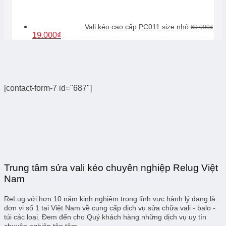
39.000₫.
Vali kéo cao cấp PC011 size nhỏ
69.000
₫
Giá
Giá
19.000
₫
gốc
hiện
là:
tại
69.000₫.
là:
19.000₫.
[contact-form-7 id="687"]
Trung tâm sửa vali kéo chuyên nghiệp Relug Việt
Nam
ReLug với hơn 10 năm kinh nghiệm trong lĩnh vực hành lý đang là
đơn vị số 1 tại Việt Nam về cung cấp dịch vụ sửa chữa vali - balo -
túi các loại. Đem đến cho Quý khách hàng những dịch vụ uy tín
chuyên nghiệp tận tâm.