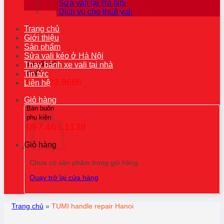
Sửa vali tại Hà Nội
Dịch vụ cho thuê vali
Trang chủ
Giới thiệu
Sản phẩm
Sửa vali kéo ở Hà Nội
Tư vấn kỹ
Thay bánh xe vali tại nhà
thuật
Tin tức
0976.22.8686
Liên hệ
Giỏ hàng
Bán buôn
phụ kiện
097.465.1138
Giỏ hàng
Chưa có sản phẩm trong giỏ hàng.
Quay trở lại cửa hàng
Trang chủ
»
TUMI handle repair Hanoi