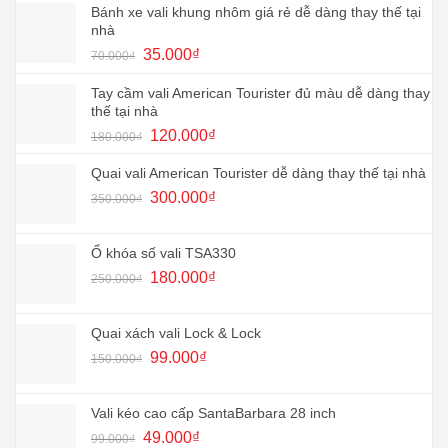
Bánh xe vali khung nhôm giá rẻ dễ dàng thay thế tại
nhà
Giá
Giá
35.000
₫
70.000
₫
gốc
hiện
là:
tại
Tay cầm vali American Tourister đủ màu dễ dàng thay
70.000₫.
là:
thế tại nhà
35.000₫.
Giá
Giá
120.000
₫
180.000
₫
gốc
hiện
là:
tại
Quai vali American Tourister dễ dàng thay thế tại nhà
180.000₫.
là:
Giá
Giá
300.000
₫
350.000
₫
120.000₫.
gốc
hiện
là:
tại
350.000₫.
là:
Ổ khóa số vali TSA330
300.000₫.
Giá
Giá
180.000
₫
250.000
₫
gốc
hiện
là:
tại
250.000₫.
là:
Quai xách vali Lock & Lock
180.000₫.
Giá
Giá
99.000
₫
150.000
₫
gốc
hiện
là:
tại
150.000₫.
là:
Vali kéo cao cấp SantaBarbara 28 inch
99.000₫.
Giá
Giá
49.000
₫
99.000
₫