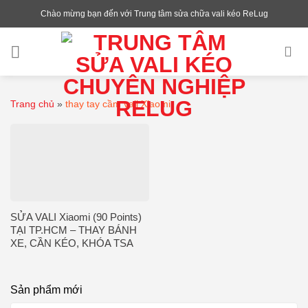
Chuyển
Chào mừng bạn đến với Trung tâm sửa chữa vali kéo ReLug
đến
nội
dung
Trang chủ
»
thay tay cầm vali Xiaomi
SỬA VALI Xiaomi (90 Points)
TẠI TP.HCM – THAY BÁNH
XE, CẦN KÉO, KHÓA TSA
Sản phẩm mới