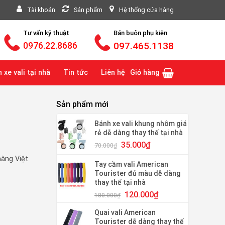
Tài khoản
Sản phẩm
Hệ thống cửa hàng
Tư vấn kỹ thuật
Bán buôn phụ kiện
097.465.1138
0976.22.8686
 xe vali tại nhà
Tin tức
Liên hệ
Giỏ hàng
Sản phẩm mới
Bánh xe vali khung nhôm giá
rẻ dễ dàng thay thế tại nhà
Giá
Giá
35.000
₫
70.000
₫
gốc
hiện
hàng Việt
là:
tại
Tay cầm vali American
70.000₫.
là:
Tourister đủ màu dễ dàng
35.000₫.
thay thế tại nhà
Giá
Giá
120.000
₫
180.000
₫
gốc
hiện
là:
tại
Quai vali American
Tourister dễ dàng thay thế
180.000₫.
là: