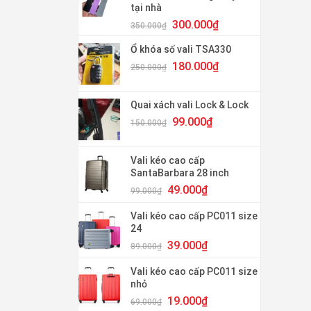
tại nhà
120.000₫.
Giá
Giá
300.000
₫
350.000
₫
gốc
hiện
là:
tại
Ổ khóa số vali TSA330
350.000₫.
là:
Giá
Giá
180.000
₫
250.000
₫
300.000₫.
gốc
hiện
là:
tại
250.000₫.
là:
Quai xách vali Lock & Lock
180.000₫.
Giá
Giá
99.000
₫
150.000
₫
gốc
hiện
là:
tại
150.000₫.
là:
Vali kéo cao cấp
99.000₫.
SantaBarbara 28 inch
Giá
Giá
49.000
₫
99.000
₫
gốc
hiện
là:
tại
Vali kéo cao cấp PC011 size
99.000₫.
là:
24
49.000₫.
Giá
Giá
39.000
₫
89.000
₫
gốc
hiện
là:
tại
Vali kéo cao cấp PC011 size
89.000₫.
là:
nhỏ
39.000₫.
Giá
Giá
19.000
₫
69.000
₫