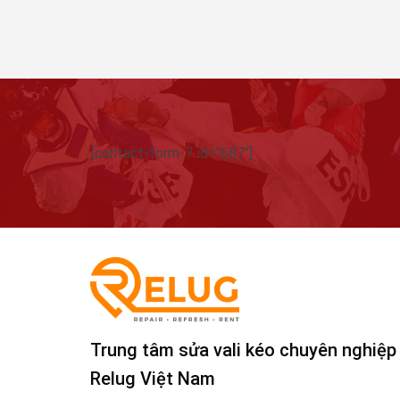
[contact-form-7 id="687"]
Trung tâm sửa vali kéo chuyên nghiệp
Relug Việt Nam