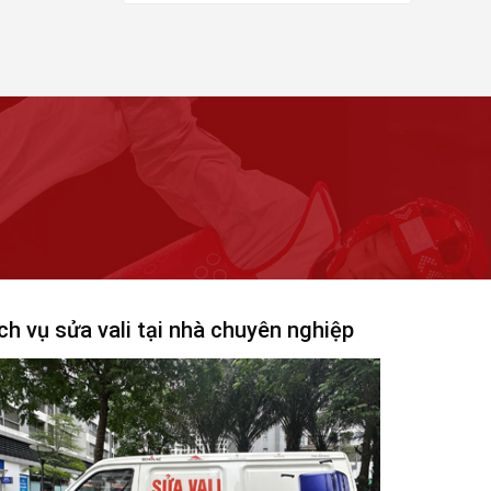
gốc
hiện
là:
tại
69.000₫.
là:
19.000₫.
ch vụ sửa vali tại nhà chuyên nghiệp