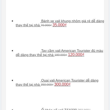
Bánh xe vali khung nhôm giá rẻ dễ dàng
Giá
Giá
35.000
₫
thay thế tại nhà
70.000
₫
gốc
hiện
là:
tại
70.000₫.
là:
35.000₫.
Tay cầm vali American Tourister đủ màu
Giá
Giá
120.000
₫
dễ dàng thay thế tại nhà
180.000
₫
gốc
hiện
là:
tại
180.000₫.
là:
120.000₫.
Quai vali American Tourister dễ dàng
Giá
Giá
300.000
₫
thay thế tại nhà
350.000
₫
gốc
hiện
là:
tại
350.000₫.
là:
300.000₫.