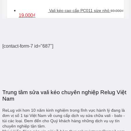
Vali kéo cao cấp PC011 size nhỏ
69.000
₫
Giá
Giá
19.000
₫
gốc
hiện
là:
tại
69.000₫.
là:
19.000₫.
[contact-form-7 id="687"]
Trung tâm sửa vali kéo chuyên nghiệp Relug Việt
Nam
ReLug với hơn 10 năm kinh nghiệm trong lĩnh vực hành lý đang là
đơn vị số 1 tại Việt Nam về cung cấp dịch vụ sửa chữa vali - balo -
túi các loại. Đem đến cho Quý khách hàng những dịch vụ uy tín
chuyên nghiệp tận tâm.