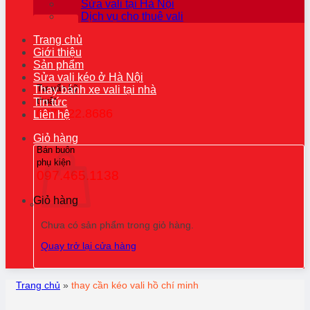
Sửa vali tại Hà Nội
Dịch vụ cho thuê vali
Trang chủ
Giới thiệu
Sản phẩm
Sửa vali kéo ở Hà Nội
Tư vấn kỹ
Thay bánh xe vali tại nhà
thuật
Tin tức
0976.22.8686
Liên hệ
Giỏ hàng
Bán buôn
phụ kiện
097.465.1138
Giỏ hàng
Chưa có sản phẩm trong giỏ hàng.
Quay trở lại cửa hàng
Trang chủ
»
thay cần kéo vali hồ chí minh