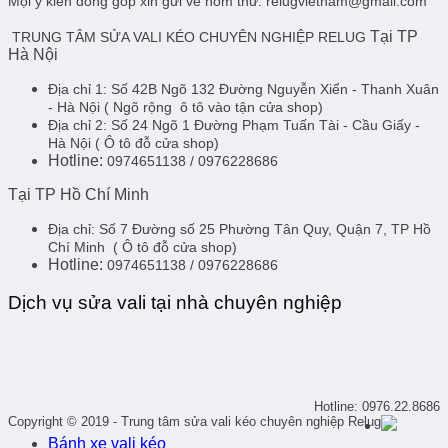
Mọi ý kiến đóng góp xin gửi về hòm thư: relugvietnam@gmail.com
Tại TP
TRUNG TÂM SỬA VALI KÉO CHUYÊN NGHIỆP RELUG
Hà Nội
Địa chỉ 1:
Số 42B Ngõ 132 Đường Nguyễn Xiển - Thanh Xuân
- Hà Nội
( Ngõ rộng ô tô vào tận cửa shop)
Địa chỉ 2:
Số 24 Ngõ 1 Đường Phạm Tuấn Tài - Cầu Giấy -
Hà Nội
( Ô tô đỗ cửa shop)
Hotline:
0974651138 / 0976228686
Tại TP Hồ Chí Minh
Địa chỉ:
Số 7 Đường số 25 Phường Tân Quy, Quận 7, TP Hồ
Chí Minh
( Ô tô đỗ cửa shop)
Hotline:
0974651138 / 0976228686
Dịch vụ sửa vali tại nhà chuyên nghiệp
Hotline: 0976.22.8686
Copyright © 2019 - Trung tâm sửa vali kéo chuyên nghiệp Relug
Bánh xe vali kéo