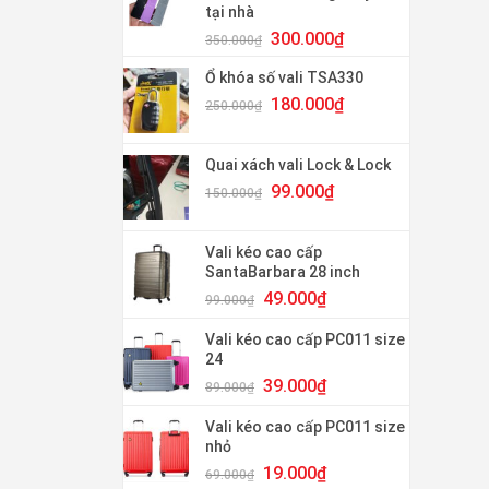
tại nhà
120.000₫.
Giá
Giá
300.000
₫
350.000
₫
gốc
hiện
là:
tại
Ổ khóa số vali TSA330
350.000₫.
là:
Giá
Giá
180.000
₫
250.000
₫
300.000₫.
gốc
hiện
là:
tại
250.000₫.
là:
Quai xách vali Lock & Lock
180.000₫.
Giá
Giá
99.000
₫
150.000
₫
gốc
hiện
là:
tại
150.000₫.
là:
Vali kéo cao cấp
99.000₫.
SantaBarbara 28 inch
Giá
Giá
49.000
₫
99.000
₫
gốc
hiện
là:
tại
Vali kéo cao cấp PC011 size
99.000₫.
là:
24
49.000₫.
Giá
Giá
39.000
₫
89.000
₫
gốc
hiện
là:
tại
Vali kéo cao cấp PC011 size
89.000₫.
là:
nhỏ
39.000₫.
Giá
Giá
19.000
₫
69.000
₫