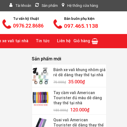
Tài khoản
Sản phẩm
Hệ thống cửa hàng
Tư vấn kỹ thuật
Bán buôn phụ kiện
097.465.1138
0976.22.8686
 xe vali tại nhà
Tin tức
Liên hệ
Giỏ hàng
Sản phẩm mới
Bánh xe vali khung nhôm giá
rẻ dễ dàng thay thế tại nhà
Giá
Giá
35.000
₫
70.000
₫
gốc
hiện
là:
tại
Tay cầm vali American
70.000₫.
là:
Tourister đủ màu dễ dàng
35.000₫.
thay thế tại nhà
Giá
Giá
120.000
₫
180.000
₫
gốc
hiện
là:
tại
Quai vali American
Tourister dễ dàng thay thế
180.000₫.
là: