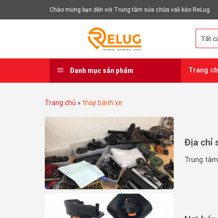
Chuyển
Chào mừng bạn đến với Trung tâm sửa chữa vali kéo ReLug
đến
nội
dung
Danh mục sản phẩm
Trang c
Trang chủ
»
thay bánh xe
Địa chỉ 
Trung tâm 