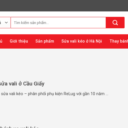
Tìm
kiếm:
hủ
Giới thiệu
Sản phẩm
Sửa vali kéo ở Hà Nội
Thay bánh
sửa vali ở Cầu Giấy
sửa vali kéo – phân phối phụ kiện ReLug với gần 10 năm ...