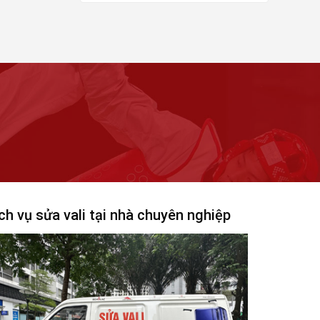
gốc
hiện
là:
tại
69.000₫.
là:
19.000₫.
ch vụ sửa vali tại nhà chuyên nghiệp