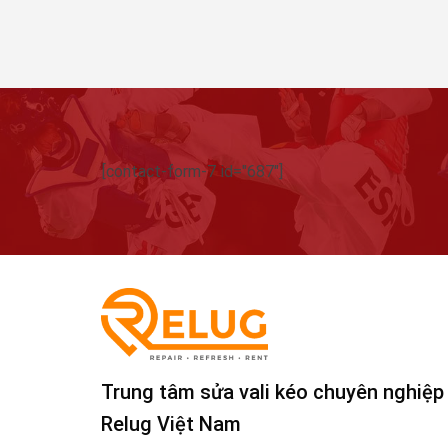
[contact-form-7 id="687"]
Trung tâm sửa vali kéo chuyên nghiệp
Relug Việt Nam