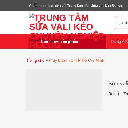
Chuyển
Chào mừng bạn đến với Trung tâm sửa chữa vali kéo ReLug
đến
nội
dung
Danh mục sản phẩm
Trang ch
Trang chủ
»
thay bánh vali TP Hồ Chí Minh
Sửa val
Relug – Tr