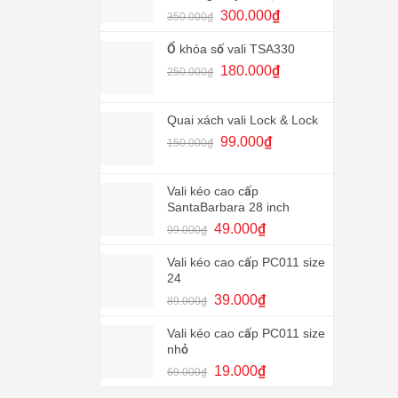
120.000₫.
Giá
Giá
300.000
₫
350.000
₫
gốc
hiện
là:
tại
Ổ khóa số vali TSA330
350.000₫.
là:
Giá
Giá
180.000
₫
250.000
₫
300.000₫.
gốc
hiện
là:
tại
250.000₫.
là:
Quai xách vali Lock & Lock
180.000₫.
Giá
Giá
99.000
₫
150.000
₫
gốc
hiện
là:
tại
150.000₫.
là:
Vali kéo cao cấp
SantaBarbara 28 inch
99.000₫.
Giá
Giá
49.000
₫
99.000
₫
gốc
hiện
là:
tại
Vali kéo cao cấp PC011 size
99.000₫.
là:
24
49.000₫.
Giá
Giá
39.000
₫
89.000
₫
gốc
hiện
là:
tại
Vali kéo cao cấp PC011 size
89.000₫.
là:
nhỏ
39.000₫.
Giá
Giá
19.000
₫
69.000
₫
gốc
hiện