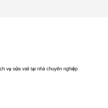
là:
tại
69.000₫.
là:
19.000₫.
ch vụ sửa vali tại nhà chuyên nghiệp