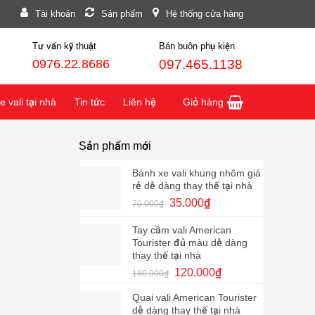
Tài khoản
Sản phẩm
Hệ thống cửa hàng
Tư vấn kỹ thuật
Bán buôn phụ kiện
0976.22.8686
097.465.1138
 vali tại nhà
Tin tức
Liên hệ
Giỏ hàng
Sản phẩm mới
Bánh xe vali khung nhôm giá
rẻ dễ dàng thay thế tại nhà
Giá
Giá
35.000
₫
70.000
₫
gốc
hiện
là:
tại
Tay cầm vali American
70.000₫.
là:
Tourister đủ màu dễ dàng
35.000₫.
thay thế tại nhà
Giá
Giá
120.000
₫
180.000
₫
gốc
hiện
Quai vali American Tourister
là:
tại
dễ dàng thay thế tại nhà
180.000₫.
là: