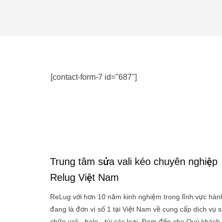
[contact-form-7 id="687"]
Trung tâm sửa vali kéo chuyên nghiệp
Relug Việt Nam
ReLug với hơn 10 năm kinh nghiệm trong lĩnh vực hành
đang là đơn vị số 1 tại Việt Nam về cung cấp dịch vụ 
chữa vali - balo - túi các loại. Đem đến cho Quý khách