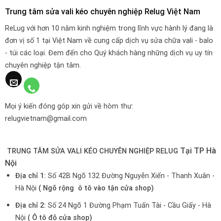
Trung tâm sửa vali kéo chuyên nghiệp Relug Việt Nam
ReLug với hơn 10 năm kinh nghiệm trong lĩnh vực hành lý đang là
đơn vị số 1 tại Việt Nam về cung cấp dịch vụ sửa chữa vali - balo
- túi các loại. Đem đến cho Quý khách hàng những dịch vụ uy tín
chuyên nghiệp tận tâm.
Mọi ý kiến đóng góp xin gửi về hòm thư:
relugvietnam@gmail.com
Tại TP Hà
TRUNG TÂM SỬA VALI KÉO CHUYÊN NGHIỆP RELUG
Nội
Địa chỉ 1:
Số 42B Ngõ 132 Đường Nguyễn Xiển - Thanh Xuân -
Hà Nội
( Ngõ rộng ô tô vào tận cửa shop)
Địa chỉ 2:
Số 24 Ngõ 1 Đường Phạm Tuấn Tài - Cầu Giấy - Hà
Nội
( Ô tô đỗ cửa shop)