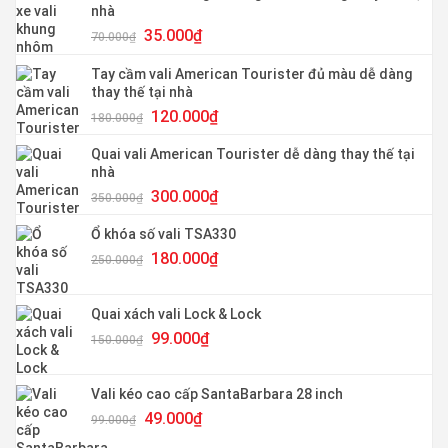
nhà
Giá
Giá
35.000
₫
70.000
₫
gốc
hiện
là:
tại
Tay cầm vali American Tourister đủ màu dễ dàng
70.000₫.
là:
thay thế tại nhà
35.000₫.
Giá
Giá
120.000
₫
180.000
₫
gốc
hiện
là:
tại
Quai vali American Tourister dễ dàng thay thế tại
180.000₫.
là:
nhà
120.000₫.
Giá
Giá
300.000
₫
350.000
₫
gốc
hiện
là:
tại
Ổ khóa số vali TSA330
350.000₫.
là:
Giá
Giá
180.000
₫
250.000
₫
300.000₫.
gốc
hiện
là:
tại
250.000₫.
là:
Quai xách vali Lock & Lock
180.000₫.
Giá
Giá
99.000
₫
150.000
₫
gốc
hiện
là:
tại
150.000₫.
là:
Vali kéo cao cấp SantaBarbara 28 inch
99.000₫.
Giá
Giá
49.000
₫
99.000
₫
gốc
hiện