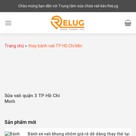
Chuyển
Chào mừng bạn đến với Trung tâm sửa chữa vali kéo ReLug
đến
nội
dung
Trang chủ
»
thay bánh vali TP Hồ Chí Min
Sửa vali quận 3 TP Hồ Chí
Minh
Sản phẩm mới
Bánh xe vali khung nhôm giá rẻ dễ dàng thay thế tại