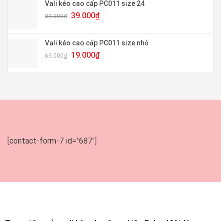
99.000₫.
là:
Vali kéo cao cấp PC011 size 24
49.000₫.
Giá
Giá
39.000
₫
89.000
₫
gốc
hiện
là:
tại
89.000₫.
là:
Vali kéo cao cấp PC011 size nhỏ
39.000₫.
Giá
Giá
19.000
₫
69.000
₫
gốc
hiện
là:
tại
69.000₫.
là:
19.000₫.
[contact-form-7 id="687"]