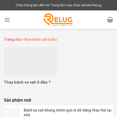
Chuyển
Chào mừng bạn đến với Trung tâm sửa chữa vali kéo ReLug
đến
nội
dung
Trang chủ
»
thay bánh vali ở đâu
Thay bánh xe vali ở đâu ?
Sản phẩm mới
Bánh xe vali khung nhôm giá rẻ dễ dàng thay thế tại
nhà