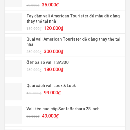
Giá
Giá
35.000
₫
70.000
₫
gốc
hiện
là:
tại
Tay cầm vali American Tourister đủ màu dễ dàng
70.000₫.
là:
thay thế tại nhà
35.000₫.
Giá
Giá
120.000
₫
180.000
₫
gốc
hiện
là:
tại
Quai vali American Tourister dễ dàng thay thế tại
180.000₫.
là:
nhà
120.000₫.
Giá
Giá
300.000
₫
350.000
₫
gốc
hiện
là:
tại
Ổ khóa số vali TSA330
350.000₫.
là:
Giá
Giá
180.000
₫
250.000
₫
300.000₫.
gốc
hiện
là:
tại
250.000₫.
là:
Quai xách vali Lock & Lock
180.000₫.
Giá
Giá
99.000
₫
150.000
₫
gốc
hiện
là:
tại
150.000₫.
là:
Vali kéo cao cấp SantaBarbara 28 inch
99.000₫.
Giá
Giá
49.000
₫
99.000
₫
gốc
hiện
là:
tại