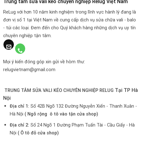
Trung tâm sửa vali kéo chuyên nghiệp Relug Việt Nam
ReLug với hơn 10 năm kinh nghiệm trong lĩnh vực hành lý đang là
đơn vị số 1 tại Việt Nam về cung cấp dịch vụ sửa chữa vali - balo
- túi các loại. Đem đến cho Quý khách hàng những dịch vụ uy tín
chuyên nghiệp tận tâm.
Mọi ý kiến đóng góp xin gửi về hòm thư:
relugvietnam@gmail.com
Tại TP Hà
TRUNG TÂM SỬA VALI KÉO CHUYÊN NGHIỆP RELUG
Nội
Địa chỉ 1:
Số 42B Ngõ 132 Đường Nguyễn Xiển - Thanh Xuân -
Hà Nội
( Ngõ rộng ô tô vào tận cửa shop)
Địa chỉ 2:
Số 24 Ngõ 1 Đường Phạm Tuấn Tài - Cầu Giấy - Hà
Nội
( Ô tô đỗ cửa shop)