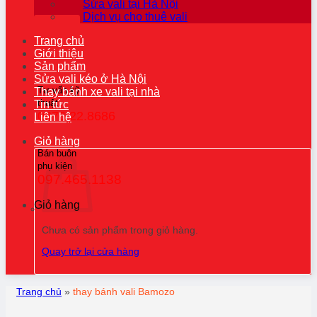
Sửa vali tại Hà Nội
Dịch vụ cho thuê vali
Trang chủ
Giới thiệu
Sản phẩm
Sửa vali kéo ở Hà Nội
Tư vấn kỹ
Thay bánh xe vali tại nhà
thuật
Tin tức
0976.22.8686
Liên hệ
Giỏ hàng
Bán buôn
phụ kiện
097.465.1138
Giỏ hàng
Chưa có sản phẩm trong giỏ hàng.
Quay trở lại cửa hàng
Trang chủ
»
thay bánh vali Bamozo