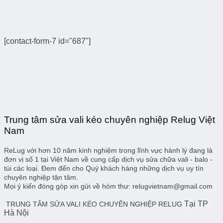
là:
tại
69.000₫.
là:
19.000₫.
[contact-form-7 id="687"]
Trung tâm sửa vali kéo chuyên nghiệp Relug Việt
Nam
ReLug với hơn 10 năm kinh nghiệm trong lĩnh vực hành lý đang là
đơn vị số 1 tại Việt Nam về cung cấp dịch vụ sửa chữa vali - balo -
túi các loại. Đem đến cho Quý khách hàng những dịch vụ uy tín
chuyên nghiệp tận tâm.
Mọi ý kiến đóng góp xin gửi về hòm thư: relugvietnam@gmail.com
Tại TP
TRUNG TÂM SỬA VALI KÉO CHUYÊN NGHIỆP RELUG
Hà Nội