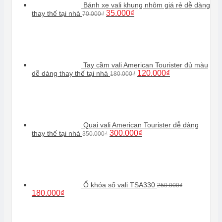
Bánh xe vali khung nhôm giá rẻ dễ dàng
Giá
Giá
35.000
₫
thay thế tại nhà
70.000
₫
gốc
hiện
là:
tại
70.000₫.
là:
35.000₫.
Tay cầm vali American Tourister đủ màu
Giá
Giá
120.000
₫
dễ dàng thay thế tại nhà
180.000
₫
gốc
hiện
là:
tại
180.000₫.
là:
120.000₫.
Quai vali American Tourister dễ dàng
Giá
Giá
300.000
₫
thay thế tại nhà
350.000
₫
gốc
hiện
là:
tại
350.000₫.
là:
300.000₫.
Ổ khóa số vali TSA330
250.000
₫
Giá
Giá
180.000
₫
gốc
hiện
là:
tại
250.000₫.
là: