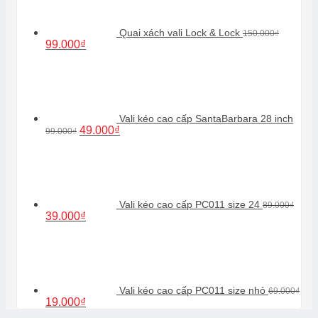
180.000₫.
Quai xách vali Lock & Lock
150.000
₫
Giá
Giá
99.000
₫
gốc
hiện
là:
tại
150.000₫.
là:
99.000₫.
Vali kéo cao cấp SantaBarbara 28 inch
Giá
Giá
49.000
₫
99.000
₫
gốc
hiện
là:
tại
99.000₫.
là:
49.000₫.
Vali kéo cao cấp PC011 size 24
89.000
₫
Giá
Giá
39.000
₫
gốc
hiện
là:
tại
89.000₫.
là:
39.000₫.
Vali kéo cao cấp PC011 size nhỏ
69.000
₫
Giá
Giá
19.000
₫
gốc
hiện