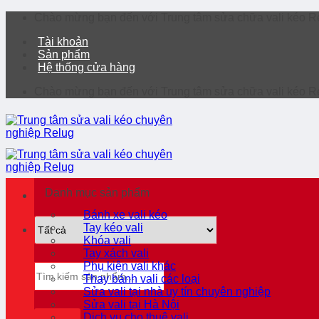
Chuyển
Chào mừng bạn đến với Trung tâm sửa chữa vali kéo 
đến
Tài khoản
nội
Sản phẩm
dung
Hệ thống cửa hàng
Chào mừng bạn đến với Trung tâm sửa chữa vali kéo 
Danh mục sản phẩm
Bánh xe vali kéo
Tay kéo vali
Khóa vali
Tay xách vali
Phụ kiện vali khác
Tìm
Thay bánh vali các loại
kiếm:
Sửa vali tại nhà uy tín chuyên nghiệp
Sửa vali tại Hà Nội
Dịch vụ cho thuê vali