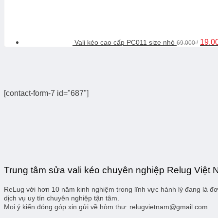
gốc
là:
69.00
19.0
Vali kéo cao cấp PC011 size nhỏ
69.000
₫
[contact-form-7 id="687"]
Trung tâm sửa vali kéo chuyên nghiệp Relug Việt
ReLug với hơn 10 năm kinh nghiệm trong lĩnh vực hành lý đang là đơn
dịch vụ uy tín chuyên nghiệp tận tâm.
Mọi ý kiến đóng góp xin gửi về hòm thư: relugvietnam@gmail.com