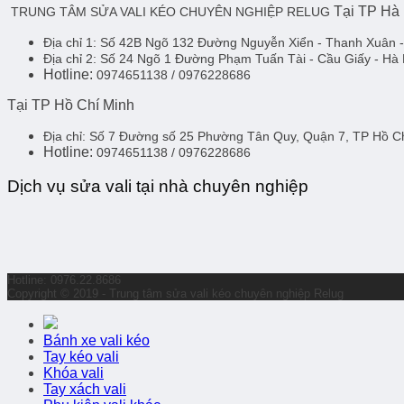
Tại TP Hà
TRUNG TÂM SỬA VALI KÉO CHUYÊN NGHIỆP RELUG
Địa chỉ 1:
Số 42B Ngõ 132 Đường Nguyễn Xiển - Thanh Xuân 
Địa chỉ 2:
Số 24 Ngõ 1 Đường Phạm Tuấn Tài - Cầu Giấy - Hà 
Hotline:
0974651138 / 0976228686
Tại TP Hồ Chí Minh
Địa chỉ:
Số 7 Đường số 25 Phường Tân Quy, Quận 7, TP Hồ 
Hotline:
0974651138 / 0976228686
Dịch vụ sửa vali tại nhà chuyên nghiệp
Hotline: 0976.22.8686
Copyright © 2019 - Trung tâm sửa vali kéo chuyên nghiệp Relug
Bánh xe vali kéo
Tay kéo vali
Khóa vali
Tay xách vali