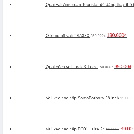
Quai vali American Tourister dễ dàng thay thế 
Giá
Giá
gốc
hiệ
là:
tại
250.000₫.
là:
180
180.000
₫
Ổ khóa số vali TSA330
250.000
₫
Giá
G
gốc
h
là:
tạ
150.000₫.
là
9
99.000
₫
Quai xách vali Lock & Lock
150.000
₫
Vali kéo cao cấp SantaBarbara 28 inch
99.000
₫
Giá
gốc
là:
89.000
39.00
Vali kéo cao cấp PC011 size 24
89.000
₫
Giá