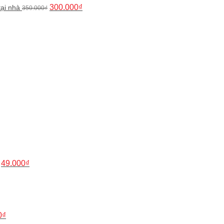
300.000
₫
tại nhà
350.000
₫
n
.000₫.
iá
iện
i
:
9.000₫.
Giá
Giá
gốc
hiện
là:
tại
99.000₫.
là:
49.000₫.
49.000
₫
Giá
hiện
tại
₫.
là:
39.000₫.
0
₫
Giá