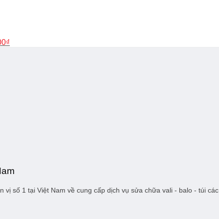
hiện
tại
0₫.
là:
19.000₫.
00
₫
 Nam
 vị số 1 tại Việt Nam về cung cấp dịch vụ sửa chữa vali - balo - túi 