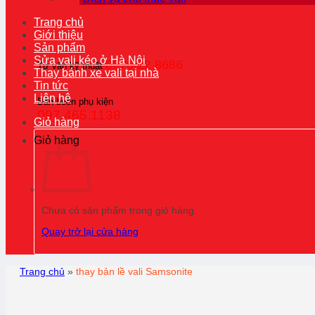
Trang chủ
Giới thiệu
Sản phẩm
Sửa vali kéo ở Hà Nội
0976.22.8686
Tư vấn kỹ thuật
Thay bánh xe vali tại nhà
Tin tức
Liên hệ
Bán buôn phụ kiện
097.465.1138
Giỏ hàng
Giỏ hàng
Chưa có sản phẩm trong giỏ hàng.
Quay trở lại cửa hàng
Trang chủ
»
thay bản lề vali Samsonite