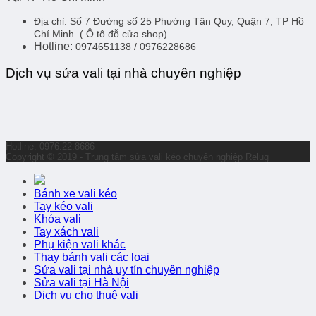
Địa chỉ:
Số 7 Đường số 25 Phường Tân Quy, Quận 7, TP Hồ
Chí Minh
( Ô tô đỗ cửa shop)
Hotline:
0974651138 / 0976228686
Dịch vụ sửa vali tại nhà chuyên nghiệp
Hotline: 0976.22.8686
Copyright © 2019 - Trung tâm sửa vali kéo chuyên nghiệp Relug
Bánh xe vali kéo
Tay kéo vali
Khóa vali
Tay xách vali
Phụ kiện vali khác
Thay bánh vali các loại
Sửa vali tại nhà uy tín chuyên nghiệp
Sửa vali tại Hà Nội
Dịch vụ cho thuê vali