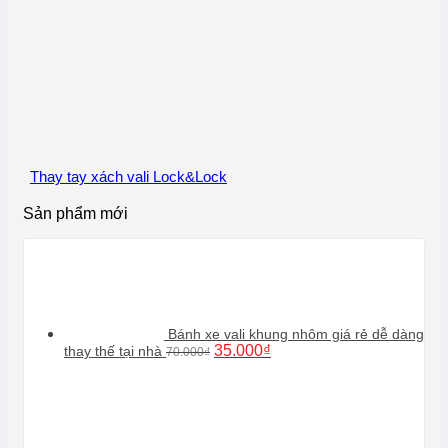
Thay tay xách vali Lock&Lock
Sản phẩm mới
Bánh xe vali khung nhôm giá rẻ dễ dàng
Giá
Giá
35.000
₫
thay thế tại nhà
70.000
₫
gốc
hiện
là:
tại
70.000₫.
là:
35.000₫.