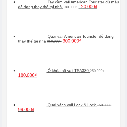
Tay cầm vali American Tourister đủ màu
Giá
Giá
120.000
₫
dễ dàng thay thế tại nhà
180.000
₫
gốc
hiện
là:
tại
180.000₫.
là:
120.000₫.
Quai vali American Tourister dễ dàng
Giá
Giá
300.000
₫
thay thế tại nhà
350.000
₫
gốc
hiện
là:
tại
350.000₫.
là:
300.000₫.
Ổ khóa số vali TSA330
250.000
₫
Giá
Giá
180.000
₫
gốc
hiện
là:
tại
250.000₫.
là:
180.000₫.
Quai xách vali Lock & Lock
150.000
₫
Giá
Giá
99.000
₫
gốc
hiện
là:
tại
150.000₫.
là: