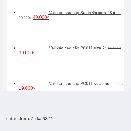
99.000₫.
Vali kéo cao cấp SantaBarbara 28 inch
Giá
Giá
49.000
₫
99.000
₫
gốc
hiện
là:
tại
99.000₫.
là:
49.000₫.
Vali kéo cao cấp PC011 size 24
89.000
₫
Giá
Giá
39.000
₫
gốc
hiện
là:
tại
89.000₫.
là:
39.000₫.
Vali kéo cao cấp PC011 size nhỏ
69.000
₫
Giá
Giá
19.000
₫
gốc
hiện
là:
tại
69.000₫.
là:
19.000₫.
[contact-form-7 id="687"]