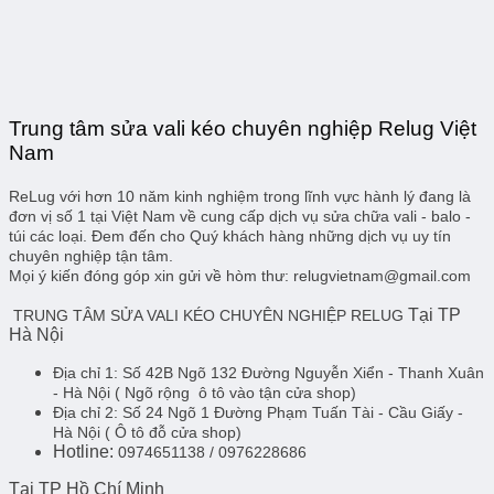
Trung tâm sửa vali kéo chuyên nghiệp Relug Việt
Nam
ReLug với hơn 10 năm kinh nghiệm trong lĩnh vực hành lý đang là
đơn vị số 1 tại Việt Nam về cung cấp dịch vụ sửa chữa vali - balo -
túi các loại. Đem đến cho Quý khách hàng những dịch vụ uy tín
chuyên nghiệp tận tâm.
Mọi ý kiến đóng góp xin gửi về hòm thư: relugvietnam@gmail.com
Tại TP
TRUNG TÂM SỬA VALI KÉO CHUYÊN NGHIỆP RELUG
Hà Nội
Địa chỉ 1:
Số 42B Ngõ 132 Đường Nguyễn Xiển - Thanh Xuân
- Hà Nội
( Ngõ rộng ô tô vào tận cửa shop)
Địa chỉ 2:
Số 24 Ngõ 1 Đường Phạm Tuấn Tài - Cầu Giấy -
Hà Nội
( Ô tô đỗ cửa shop)
Hotline:
0974651138 / 0976228686
Tại TP Hồ Chí Minh