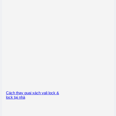
Cách thay quai xách vali lock &
lock tại nhà