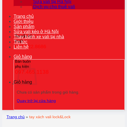
Sửa vali tại Hà Nội
Dịch vụ cho thuê vali
Trang chủ
Giới thiệu
Sản phẩm
Sửa vali kéo ở Hà Nội
Tư vấn kỹ
Thay bánh xe vali tại nhà
thuật
Tin tức
0976.22.8686
Liên hệ
Giỏ hàng
Bán buôn
phụ kiện
097.465.1138
Giỏ hàng
Chưa có sản phẩm trong giỏ hàng.
Quay trở lại cửa hàng
Trang chủ
»
tay xách vali lock&Lock