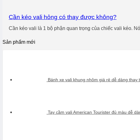
Cần kéo vali hỏng có thay được không?
Cần kéo vali là 1 bộ phận quan trọng của chiếc vali kéo. Nó 
Sản phẩm mới
Bánh xe vali khung nhôm giá rẻ dễ dàng thay t
Tay cầm vali American Tourister đủ màu dễ dàn