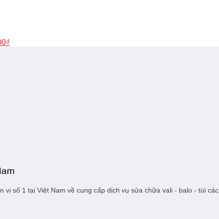
hiện
tại
0₫.
là:
19.000₫.
00
₫
 Nam
 vị số 1 tại Việt Nam về cung cấp dịch vụ sửa chữa vali - balo - túi 