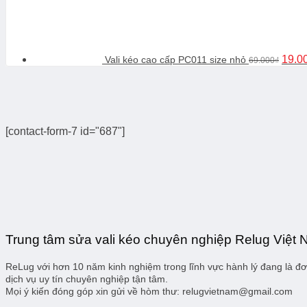
gốc
là:
69.00
19.0
Vali kéo cao cấp PC011 size nhỏ
69.000
₫
[contact-form-7 id="687"]
Trung tâm sửa vali kéo chuyên nghiệp Relug Việt
ReLug với hơn 10 năm kinh nghiệm trong lĩnh vực hành lý đang là đơn
dịch vụ uy tín chuyên nghiệp tận tâm.
Mọi ý kiến đóng góp xin gửi về hòm thư: relugvietnam@gmail.com