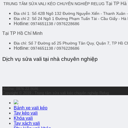
Tại TP Hà
TRUNG TÂM SỬA VALI KÉO CHUYÊN NGHIỆP RELUG
Địa chỉ 1:
Số 42B Ngõ 132 Đường Nguyễn Xiển - Thanh Xuân 
Địa chỉ 2:
Số 24 Ngõ 1 Đường Phạm Tuấn Tài - Cầu Giấy - Hà 
Hotline:
0974651138 / 0976228686
Tại TP Hồ Chí Minh
Địa chỉ:
Số 7 Đường số 25 Phường Tân Quy, Quận 7, TP Hồ 
Hotline:
0974651138 / 0976228686
Dịch vụ sửa vali tại nhà chuyên nghiệp
Hotline: 0976.22.8686
Copyright © 2019 - Trung tâm sửa vali kéo chuyên nghiệp Relug
Bánh xe vali kéo
Tay kéo vali
Khóa vali
Tay xách vali