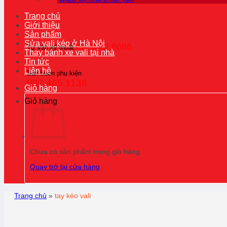
Trang chủ
Giới thiệu
Sản phẩm
Sửa vali kéo ở Hà Nội
0976.22.8686
Tư vấn kỹ thuật
Thay bánh xe vali tại nhà
Tin tức
Liên hệ
Bán buôn phụ kiện
097.465.1138
Giỏ hàng
Giỏ hàng
Chưa có sản phẩm trong giỏ hàng.
Quay trở lại cửa hàng
Trang chủ
»
tay kéo vali