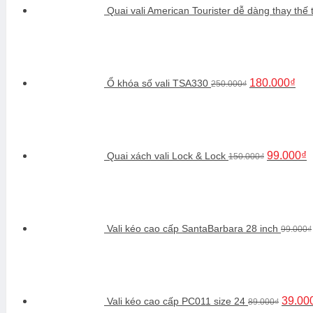
Quai vali American Tourister dễ dàng thay thế 
Giá
Giá
gốc
hiệ
là:
tại
250.000₫.
là:
180
180.000
₫
Ổ khóa số vali TSA330
250.000
₫
Giá
G
gốc
h
là:
tạ
150.000₫.
là
9
99.000
₫
Quai xách vali Lock & Lock
150.000
₫
Vali kéo cao cấp SantaBarbara 28 inch
99.000
₫
Giá
gốc
là:
89.000
39.00
Vali kéo cao cấp PC011 size 24
89.000
₫
Giá