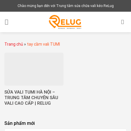
Chuyển
Chào mừng bạn đến với Trung tâm sửa chữa vali kéo ReLug
đến
nội
dung
Trang chủ
»
tay cầm vali TUMI
SỬA VALI TUMI HÀ NỘI –
TRUNG TÂM CHUYÊN SÂU
VALI CAO CẤP | RELUG
Sản phẩm mới