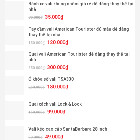
Bánh xe vali khung nhôm giá rẻ dễ dàng thay thế tại
nhà
Giá
Giá
35.000
₫
70.000
₫
gốc
hiện
là:
tại
Tay cầm vali American Tourister đủ màu dễ dàng
70.000₫.
là:
thay thế tại nhà
35.000₫.
Giá
Giá
120.000
₫
180.000
₫
gốc
hiện
là:
tại
Quai vali American Tourister dễ dàng thay thế tại
180.000₫.
là:
nhà
120.000₫.
Giá
Giá
300.000
₫
350.000
₫
gốc
hiện
là:
tại
Ổ khóa số vali TSA330
350.000₫.
là:
Giá
Giá
180.000
₫
250.000
₫
300.000₫.
gốc
hiện
là:
tại
250.000₫.
là:
Quai xách vali Lock & Lock
180.000₫.
Giá
Giá
99.000
₫
150.000
₫
gốc
hiện
là:
tại
150.000₫.
là:
Vali kéo cao cấp SantaBarbara 28 inch
99.000₫.
Giá
Giá
49.000
₫
99.000
₫