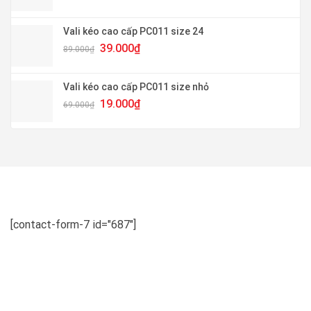
gốc
hiện
là:
tại
99.000₫.
là:
Vali kéo cao cấp PC011 size 24
49.000₫.
Giá
Giá
39.000
₫
89.000
₫
gốc
hiện
là:
tại
89.000₫.
là:
Vali kéo cao cấp PC011 size nhỏ
39.000₫.
Giá
Giá
19.000
₫
69.000
₫
gốc
hiện
là:
tại
69.000₫.
là:
19.000₫.
[contact-form-7 id="687"]