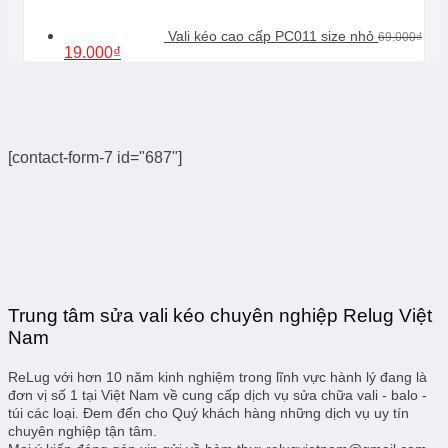
Vali kéo cao cấp PC011 size nhỏ
69.000
₫
Giá
Giá
19.000
₫
gốc
hiện
là:
tại
69.000₫.
là:
19.000₫.
[contact-form-7 id="687"]
Trung tâm sửa vali kéo chuyên nghiệp Relug Việt
Nam
ReLug với hơn 10 năm kinh nghiệm trong lĩnh vực hành lý đang là
đơn vị số 1 tại Việt Nam về cung cấp dịch vụ sửa chữa vali - balo -
túi các loại. Đem đến cho Quý khách hàng những dịch vụ uy tín
chuyên nghiệp tận tâm.