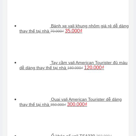
Bánh xe vali khung nhôm giá rẻ dễ dàng
Giá
Giá
35.000
₫
thay thế tại nhà
70.000
₫
gốc
hiện
là:
tại
70.000₫.
là:
35.000₫.
Tay cầm vali American Tourister đủ màu
Giá
Giá
120.000
₫
dễ dàng thay thế tại nhà
180.000
₫
gốc
hiện
là:
tại
180.000₫.
là:
120.000₫.
Quai vali American Tourister dễ dàng
Giá
Giá
300.000
₫
thay thế tại nhà
350.000
₫
gốc
hiện
là:
tại
350.000₫.
là:
300.000₫.