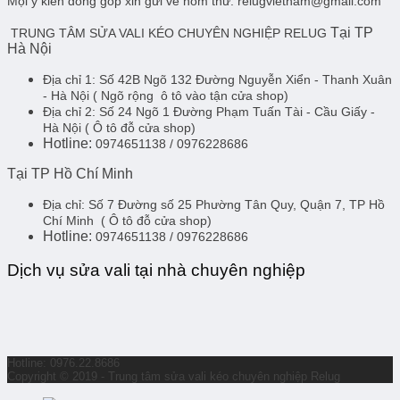
Mọi ý kiến đóng góp xin gửi về hòm thư: relugvietnam@gmail.com
Tại TP
TRUNG TÂM SỬA VALI KÉO CHUYÊN NGHIỆP RELUG
Hà Nội
Địa chỉ 1:
Số 42B Ngõ 132 Đường Nguyễn Xiển - Thanh Xuân
- Hà Nội
( Ngõ rộng ô tô vào tận cửa shop)
Địa chỉ 2:
Số 24 Ngõ 1 Đường Phạm Tuấn Tài - Cầu Giấy -
Hà Nội
( Ô tô đỗ cửa shop)
Hotline:
0974651138 / 0976228686
Tại TP Hồ Chí Minh
Địa chỉ:
Số 7 Đường số 25 Phường Tân Quy, Quận 7, TP Hồ
Chí Minh
( Ô tô đỗ cửa shop)
Hotline:
0974651138 / 0976228686
Dịch vụ sửa vali tại nhà chuyên nghiệp
Hotline: 0976.22.8686
Copyright © 2019 - Trung tâm sửa vali kéo chuyên nghiệp Relug