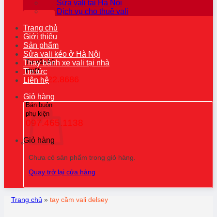
Sửa vali tại Hà Nội
Dịch vụ cho thuê vali
Trang chủ
Giới thiệu
Sản phẩm
Sửa vali kéo ở Hà Nội
Tư vấn kỹ
Thay bánh xe vali tại nhà
thuật
Tin tức
0976.22.8686
Liên hệ
Giỏ hàng
Bán buôn
phụ kiện
097.465.1138
Giỏ hàng
Chưa có sản phẩm trong giỏ hàng.
Quay trở lại cửa hàng
Trang chủ
»
tay cầm vali delsey