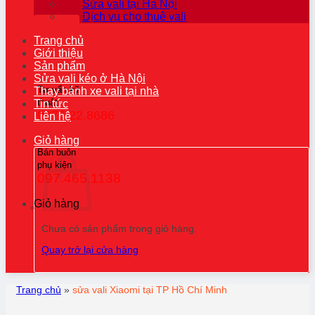
Sửa vali tại Hà Nội
Dịch vụ cho thuê vali
Trang chủ
Giới thiệu
Sản phẩm
Sửa vali kéo ở Hà Nội
Tư vấn kỹ
Thay bánh xe vali tại nhà
thuật
Tin tức
0976.22.8686
Liên hệ
Giỏ hàng
Bán buôn
phụ kiện
097.465.1138
Giỏ hàng
Chưa có sản phẩm trong giỏ hàng.
Quay trở lại cửa hàng
Trang chủ
»
sửa vali Xiaomi tại TP Hồ Chí Minh