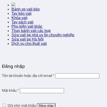
Bánh xe vali kéo
Tay kéo vali
Khóa vali
Tay xách vali
Phụ kiện vali khác
Thay bánh vali các loại
Sửa vali tại nhà uy tín chuyên nghiệp
Sửa vali tại Hà Nội
Dịch vụ cho thuê vali
Đăng nhập
Tên tài khoản hoặc địa chỉ email
*
Mật khẩu
*
Ghi nhớ mật khẩu
Đăng nhập