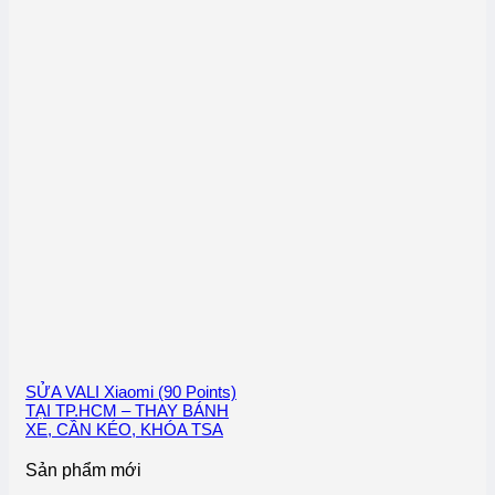
SỬA VALI Xiaomi (90 Points)
TẠI TP.HCM – THAY BÁNH
XE, CẦN KÉO, KHÓA TSA
Sản phẩm mới