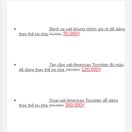
Bánh xe vali khung nhôm giá rẻ dễ dàng
Giá
Giá
35.000
₫
thay thế tại nhà
70.000
₫
gốc
hiện
là:
tại
70.000₫.
là:
35.000₫.
Tay cầm vali American Tourister đủ màu
Giá
Giá
120.000
₫
dễ dàng thay thế tại nhà
180.000
₫
gốc
hiện
là:
tại
180.000₫.
là:
120.000₫.
Quai vali American Tourister dễ dàng
Giá
Giá
300.000
₫
thay thế tại nhà
350.000
₫
gốc
hiện
là:
tại
350.000₫.
là:
300.000₫.