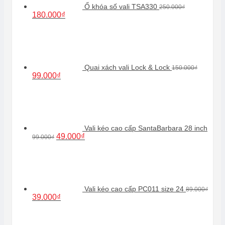
Ổ khóa số vali TSA330
250.000
₫
Giá
Giá
180.000
₫
gốc
hiện
là:
tại
250.000₫.
là:
180.000₫.
Quai xách vali Lock & Lock
150.000
₫
Giá
Giá
99.000
₫
gốc
hiện
là:
tại
150.000₫.
là:
99.000₫.
Vali kéo cao cấp SantaBarbara 28 inch
Giá
Giá
49.000
₫
99.000
₫
gốc
hiện
là:
tại
99.000₫.
là:
49.000₫.
Vali kéo cao cấp PC011 size 24
89.000
₫
Giá
Giá
39.000
₫
gốc
hiện
là:
tại
89.000₫.
là: