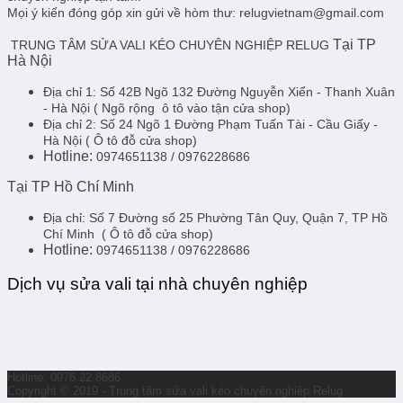
Mọi ý kiến đóng góp xin gửi về hòm thư: relugvietnam@gmail.com
Tại TP
TRUNG TÂM SỬA VALI KÉO CHUYÊN NGHIỆP RELUG
Hà Nội
Địa chỉ 1:
Số 42B Ngõ 132 Đường Nguyễn Xiển - Thanh Xuân
- Hà Nội
( Ngõ rộng ô tô vào tận cửa shop)
Địa chỉ 2:
Số 24 Ngõ 1 Đường Phạm Tuấn Tài - Cầu Giấy -
Hà Nội
( Ô tô đỗ cửa shop)
Hotline:
0974651138 / 0976228686
Tại TP Hồ Chí Minh
Địa chỉ:
Số 7 Đường số 25 Phường Tân Quy, Quận 7, TP Hồ
Chí Minh
( Ô tô đỗ cửa shop)
Hotline:
0974651138 / 0976228686
Dịch vụ sửa vali tại nhà chuyên nghiệp
Hotline: 0976.22.8686
Copyright © 2019 - Trung tâm sửa vali kéo chuyên nghiệp Relug