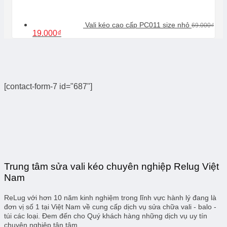
39.000₫.
Vali kéo cao cấp PC011 size nhỏ
69.000
₫
Giá
Giá
19.000
₫
gốc
hiện
là:
tại
69.000₫.
là:
19.000₫.
[contact-form-7 id="687"]
Trung tâm sửa vali kéo chuyên nghiệp Relug Việt
Nam
ReLug với hơn 10 năm kinh nghiệm trong lĩnh vực hành lý đang là
đơn vị số 1 tại Việt Nam về cung cấp dịch vụ sửa chữa vali - balo -
túi các loại. Đem đến cho Quý khách hàng những dịch vụ uy tín
chuyên nghiệp tận tâm.